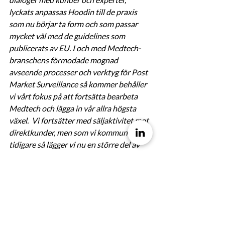
lyckats anpassas Hoodin till de praxis 
som nu börjar ta form och som passar 
mycket väl med de guidelines som 
publicerats av EU. I och med Medtech-
branschens förmodade mognad 
avseende processer och verktyg för Post 
Market Surveillance så kommer behåller 
vi vårt fokus på att fortsätta bearbeta 
Medtech och lägga in vår allra högsta 
växel.  Vi fortsätter med säljaktivitet mot 
direktkunder, men som vi kommunicerat 
tidigare så lägger vi nu en större del av 
vårt fokus på partners. Vi följer fortsatt 
vår strategi, vilken vilar på att bygga upp 
en stor pipeline med full insikt i att de 
branscher och företag vi vänder oss till 
har en aktiv efterfrågan som inte alltid är 
tajmad med det tillfälle då vi  eller våra 