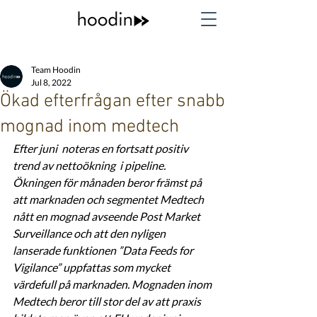
Team Hoodin
Jul 8, 2022
Ökad efterfrågan efter snabb
mognad inom medtech
Efter juni  noteras en fortsatt positiv 
trend av nettoökning  i pipeline. 
Ökningen för månaden beror främst på 
att marknaden och segmentet Medtech 
nått en mognad avseende Post Market 
Surveillance och att den nyligen 
lanserade funktionen ”Data Feeds for 
Vigilance” uppfattas som mycket 
värdefull på marknaden. Mognaden inom 
Medtech beror till stor del av att praxis 