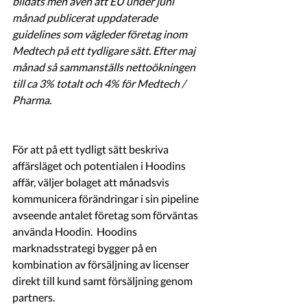
bildats men även att EU under juni 
månad publicerat uppdaterade 
guidelines som vägleder företag inom 
Medtech på ett tydligare sätt. Efter maj 
månad så sammanställs nettoökningen 
till ca 3% totalt och 4% för Medtech / 
Pharma.
För att på ett tydligt sätt beskriva 
affärsläget och potentialen i Hoodins 
affär, väljer bolaget att månadsvis 
kommunicera förändringar i sin pipeline 
avseende antalet företag som förväntas 
använda Hoodin.  Hoodins 
marknadsstrategi bygger på en 
kombination av försäljning av licenser 
direkt till kund samt försäljning genom 
partners. 