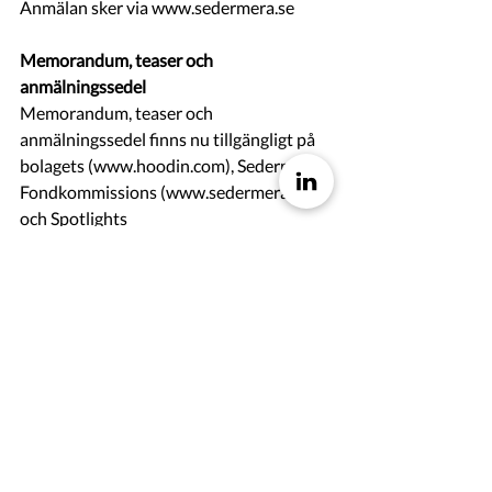
Anmälan sker via www.sedermera.se
Memorandum, teaser och 
anmälningssedel
Memorandum, teaser och 
anmälningssedel finns nu tillgängligt på 
bolagets (www.hoodin.com), Sedermera 
Fondkommissions (www.sedermera.se) 
och Spotlights 
(www.spotlightstockmarket.com) 
respektive hemsidor.
Finansiell rådgivare och emissionsinstitut
Sedermera Fondkommission är finansiell 
rådgivare och emissionsinstitut i 
samband med nyemissionen och 
efterföljande planerad notering på 
Spotlight.