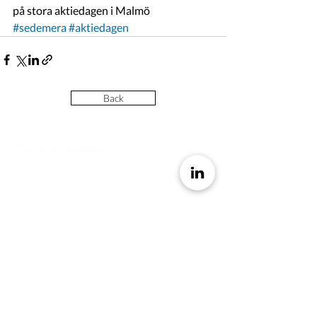
på stora aktiedagen i Malmö
#sedemera
#aktiedagen
Back
Contact
Hoodin AB
Humlegatan 4
211 27 Malmö
SWEDEN
hoodin.com