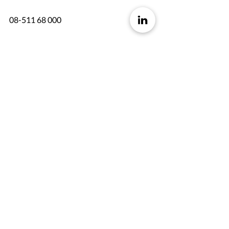
08-511 68 000 
info@spotlightstockmarket.com 
Back
Contact
Hoodin AB
Humlegatan 4
211 27 Malmö