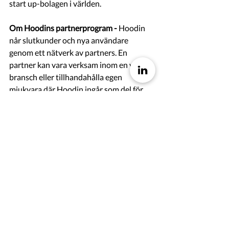
start up-bolagen i världen.
Om Hoodins partnerprogram -
 Hoodin 
når slutkunder och nya användare 
genom ett nätverk av partners. En 
partner kan vara verksam inom en viss 
bransch eller tillhandahålla egen 
mjukvara där Hoodin ingår som del för 
att automatisera bevakning och 
inhämtning av digital innehåll. I och med 
ingått partnerskap mellan Hoodin och 
partners, ges partner rätt att sälja och 
implementera Hoodin hos kund. Affärer 
med slutkund kan ske omgående efter 
att partnerskap ingåtts, men utbildning 
och certifiering av partners anställda 
sker i regel före de första affärerna 
registreras. 