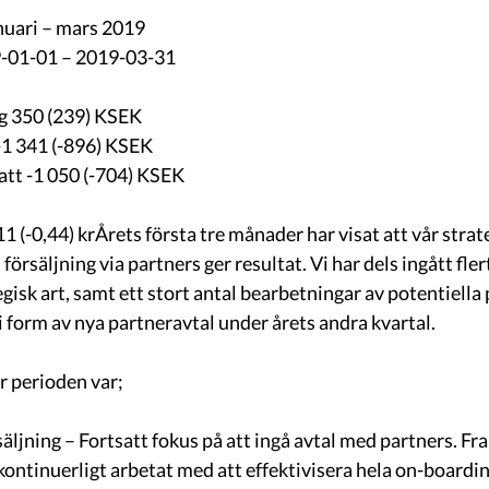
nuari – mars 2019
9-01-01 – 2019-03-31
 350 (239) KSEK
-1 341 (-896) KSEK
katt -1 050 (-704) KSEK
11 (-0,44) krÅrets första tre månader har visat att vår stra
örsäljning via partners ger resultat. Vi har dels ingått fler
gisk art, samt ett stort antal bearbetningar av potentiella
i form av nya partneravtal under årets andra kvartal.    
r perioden var; 
äljning – Fortsatt fokus på att ingå avtal med partners. Fra
kontinuerligt arbetat med att effektivisera hela on-boardin