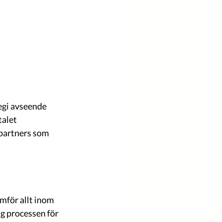
tegi avseende 
talet 
 partners som 
mför allt inom 
g processen för 