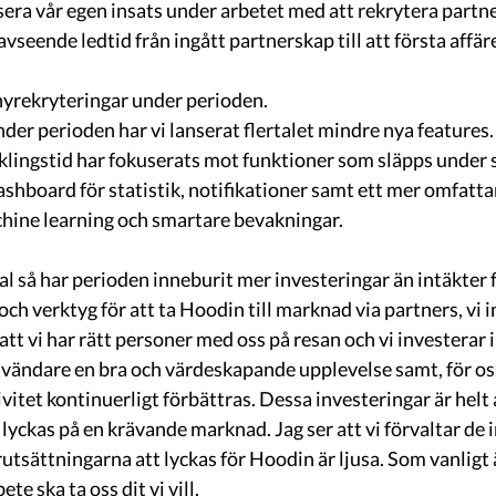
isera vår egen insats under arbetet med att rekrytera partn
 avseende ledtid från ingått partnerskap till att första affä
nyrekryteringar under perioden. 
der perioden har vi lanserat flertalet mindre nya features.
lingstid har fokuserats mot funktioner som släpps under s
 dashboard för statistik, notifikationer samt ett mer omfatt
ine learning och smartare bevakningar. 
l så har perioden inneburit mer investeringar än intäkter f
och verktyg för att ta Hoodin till marknad via partners, vi i
 att vi har rätt personer med oss på resan och vi investerar 
vändare en bra och värdeskapande upplevelse samt, för oss, 
vitet kontinuerligt förbättras. Dessa investeringar är helt
 lyckas på en krävande marknad. Jag ser att vi förvaltar de 
utsättningarna att lyckas för Hoodin är ljusa. Som vanligt ä
e ska ta oss dit vi vill.  