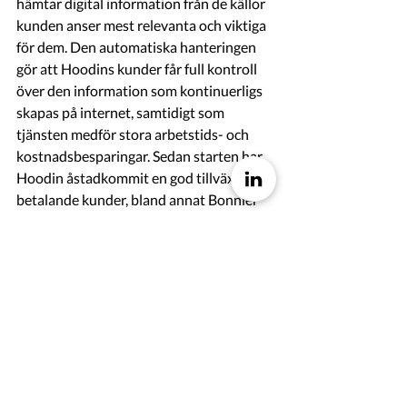
hämtar digital information från de källor 
kunden anser mest relevanta och viktiga 
för dem. Den automatiska hanteringen 
gör att Hoodins kunder får full kontroll 
över den information som kontinuerligs 
skapas på internet, samtidigt som 
tjänsten medför stora arbetstids- och 
kostnadsbesparingar. Sedan starten har 
Hoodin åstadkommit en god tillväxt med 
betalande kunder, bland annat Bonnier 
Growth Media, Region Skåne och 
Riksbyggen.
Om Hoodins affärsmodell - Hoodins 
affärsmodell baseras på att partners och 
kunder betalar en månadslicens. 
Storleken på månadslicensen är variabel 
beroende på vilka funktioner som valts 