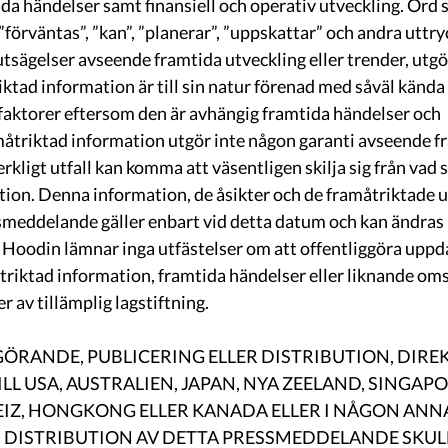
ida händelser samt finansiell och operativ utveckling. Ord s
förväntas”, ”kan”, ”planerar”, ”uppskattar” och andra uttr
rutsägelser avseende framtida utveckling eller trender, utgö
ktad information är till sin natur förenad med såväl känd
faktorer eftersom den är avhängig framtida händelser och 
åtriktad information utgör inte någon garanti avseende fr
erkligt utfall kan komma att väsentligen skilja sig från vad s
tion. Denna information, de åsikter och de framåtriktade 
ssmeddelande gäller enbart vid detta datum och kan ändras 
Hoodin lämnar inga utfästelser om att offentliggöra uppda
triktad information, framtida händelser eller liknande om
r av tillämplig lagstiftning.
GÖRANDE, PUBLICERING ELLER DISTRIBUTION, DIREK
TILL USA, AUSTRALIEN, JAPAN, NYA ZEELAND, SINGAPO
IZ, HONGKONG ELLER KANADA ELLER I NÅGON ANN
 DISTRIBUTION AV DETTA PRESSMEDDELANDE SKULL