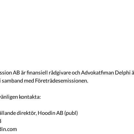
on AB är finansiell rådgivare och Advokatfiman Delphi är
n i samband med Företrädesemissionen.
vänligen kontakta:
llande direktör, Hoodin AB (publ)
8
din.com