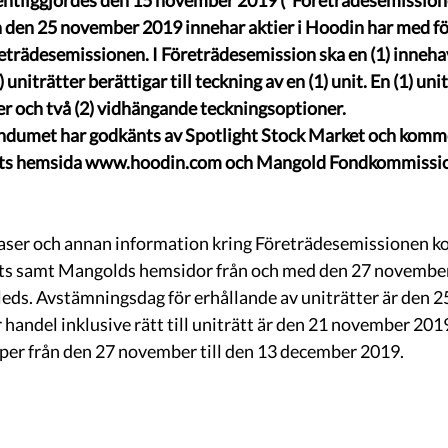
ffentliggjordes den 15 november 2019 (”Företrädesemission
den 25 november 2019 innehar aktier i Hoodin har med för
reträdesemissionen. I Företrädesemission ska en (1) innehav
) uniträtter berättigar till teckning av en (1) unit. En (1) uni
er och två (2) vidhängande teckningsoptioner. 
umet har godkänts av Spotlight Stock Market och kommer
agets hemsida www.hoodin.com och Mangold Fondkommissio
aser och annan information kring Företrädesemissionen ko
gets samt Mangolds hemsidor från och med den 27 november
leds. Avstämningsdag för erhållande av uniträtter är den 
 handel inklusive rätt till uniträtt är den 21 november 2019
per från den 27 november till den 13 december 2019. 