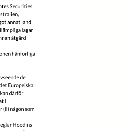
ates Securities 
stralien, 
got annat land 
lämpliga lagar 
annan åtgärd 
onen hänförliga 
avseende de 
det Europeiska 
kan därför 
t i 
 (ii) någon som 
eglar Hoodins 