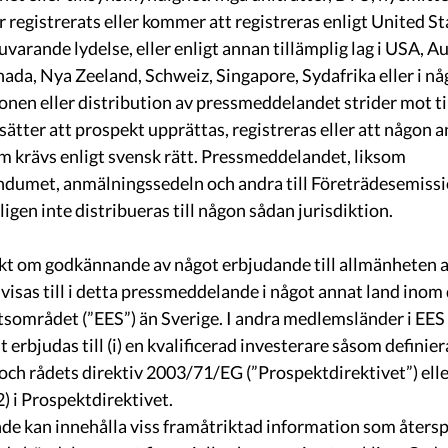
 registrerats eller kommer att registreras enligt United St
uvarande lydelse, eller enligt annan tillämplig lag i USA, Au
da, Nya Zeeland, Schweiz, Singapore, Sydafrika eller i nå
nen eller distribution av pressmeddelandet strider mot til
utsätter att prospekt upprättas, registreras eller att någon 
m krävs enligt svensk rätt. Pressmeddelandet, liksom 
umet, anmälningssedeln och andra till Företrädesemissi
ligen inte distribueras till någon sådan jurisdiktion. 
ökt om godkännande av något erbjudande till allmänheten 
sas till i detta pressmeddelande i något annat land inom 
området (”EES”) än Sverige. I andra medlemsländer i EES 
rbjudas till (i) en kvalificerad investerare såsom definiera
h rådets direktiv 2003/71/EG (”Prospektdirektivet”) eller
2) i Prospektdirektivet.
e kan innehålla viss framåtriktad information som återsp