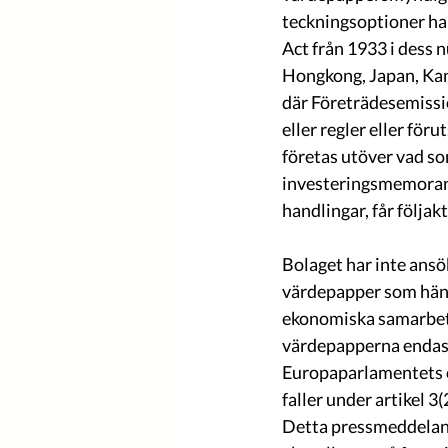
teckningsoptioner har
Act från 1933 i dess n
Hongkong, Japan, Kana
där Företrädesemissio
eller regler eller för
företas utöver vad so
investeringsmemorand
handlingar, får följakt
Bolaget har inte ans
värdepapper som hänvi
ekonomiska samarbets
värdepapperna endast e
Europaparlamentets oc
faller under artikel 3(
Detta pressmeddeland