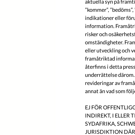
aktuella syn på framt
”kommer”, ”bedöms”, ”
indikationer eller fö
information. Framåtri
risker och osäkerhets
omständigheter. Fram
eller utveckling och v
framåtriktad informa
återfinns i detta pre
underrättelse därom. 
revideringar av framå
annat än vad som följe
EJ FÖR OFFENTLIG
INDIREKT, I ELLER 
SYDAFRIKA, SCHWE
JURISDIKTION DÄR