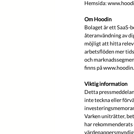
Hemsida: www.hood
Om Hoodin
Bolaget är ett SaaS-b
återanvändning av dig
möjligt att hitta rel
arbetsflöden mer tids-
och marknadssegment 
finns på www.hoodin
Viktig information
Detta pressmeddelande
inte teckna eller för
investeringsmemora
Varken uniträtter, be
har rekommenderats el
värdepappersmyndighet