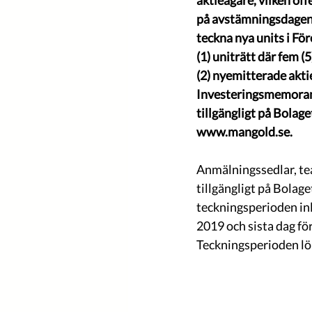
aktieägare, vilken o
på avstämningsdagen 
teckna nya units i Fö
(1) uniträtt där fem (5
(2) nyemitterade akti
Investeringsmemorand
tillgängligt på Bol
www.mangold.se.
Anmälningssedlar, te
tillgängligt på Bola
teckningsperioden in
2019 och sista dag för
Teckningsperioden lö