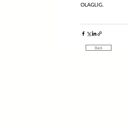
OLAGLIG.
Back
Contact
Hoodin AB
Humlegatan 4
211 27 Malmö
SWEDEN