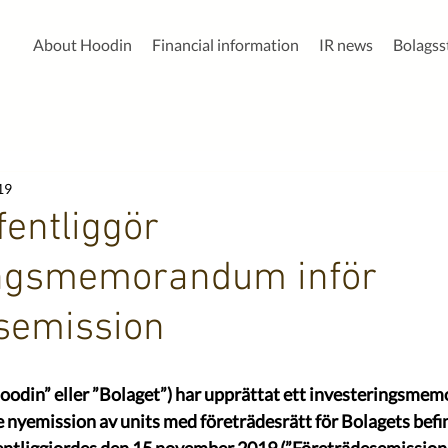
About Hoodin
Financial information
IR news
Bolags
19
fentliggör
ingsmemorandum inför
semission
Hoodin” eller ”Bolaget”) har upprättat ett investeringsme
nyemission av units med företrädesrätt för Bolagets befin