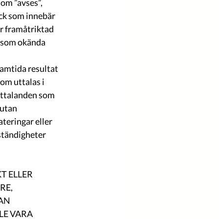
om ”avses”, 
yck som innebär 
r framåtriktad 
a som okända 
amtida resultat 
om uttalas i 
uttalanden som 
utan 
teringar eller 
ständigheter 
T ELLER 
RE, 
AN 
E VARA 