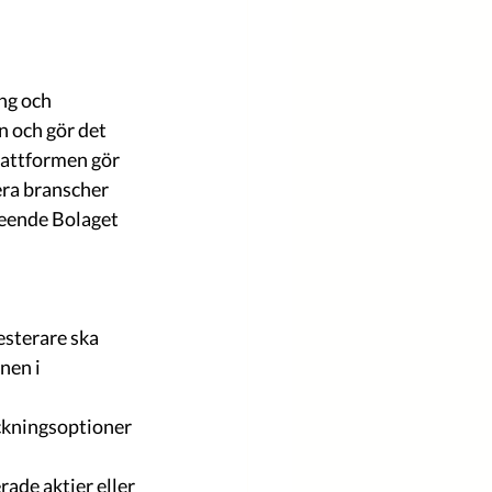
ng och 
 och gör det 
lattformen gör 
era branscher 
eende Bolaget 
sterare ska 
nen i 
eckningsoptioner 
 
ade aktier eller 