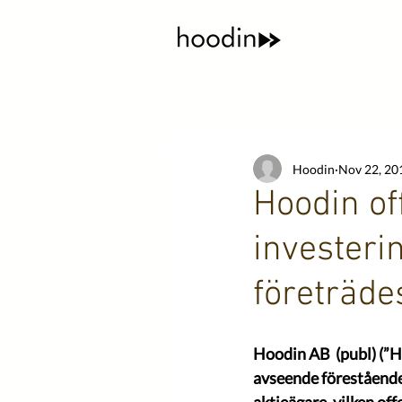
Hoodin
Nov 22, 20
Hoodin of
invester
företräde
Hoodin AB  (publ) (”
avseende förestående 