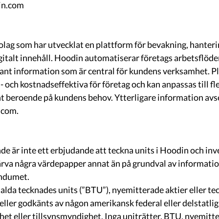
in.com
olag som har utvecklat en plattform för bevakning, hanteri
italt innehåll. Hoodin automatiserar företags arbetsflöden
evant information som är central för kundens verksamhet. P
 och kostnadseffektiva för företag och kan anpassas till fl
beroende på kundens behov. Ytterligare information avs
.com.
 är inte ett erbjudande att teckna units i Hoodin och inve
värva några värdepapper annat än på grundval av informatio
ndumet.
talda tecknades units (”BTU”), nyemitterade aktier eller t
ler godkänts av någon amerikansk federal eller delstatlig
 eller tillsynsmyndighet. Inga uniträtter, BTU, nyemitter