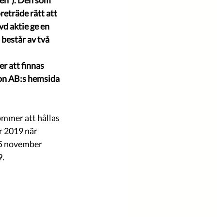
en”). Den som 
eträde rätt att 
d aktie ge en 
t består av två 
 att finnas 
n AB:s hemsida 
mmer att hållas 
 2019 när 
25 november 
. 