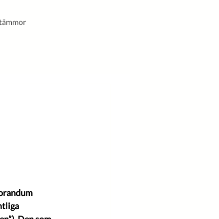
stämmor
morandum 
tliga 