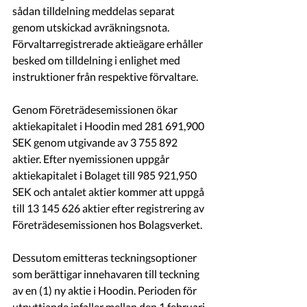
sådan tilldelning meddelas separat 
genom utskickad avräkningsnota. 
Förvaltarregistrerade aktieägare erhåller 
besked om tilldelning i enlighet med 
instruktioner från respektive förvaltare.
Genom Företrädesemissionen ökar 
aktiekapitalet i Hoodin med 281 691,900 
SEK genom utgivande av 3 755 892 
aktier. Efter nyemissionen uppgår 
aktiekapitalet i Bolaget till 985 921,950 
SEK och antalet aktier kommer att uppgå 
till 13 145 626 aktier efter registrering av 
Företrädesemissionen hos Bolagsverket. 
Dessutom emitteras teckningsoptioner 
som berättigar innehavaren till teckning 
av en (1) ny aktie i Hoodin. Perioden för 
utnyttjande infaller mellan den 1 februari 