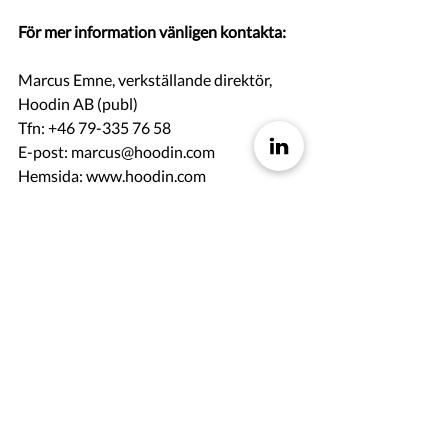
För mer information vänligen kontakta:
Marcus Emne, verkställande direktör, 
Hoodin AB (publ)
Tfn: +46 79-335 76 58
E-post: marcus@hoodin.com
Hemsida: www.hoodin.com
Denna information är sådan information 
som Hoodin AB är skyldigt att 
offentliggöra enligt EU:s 
marknadsmissbruksförordning. 
Informationen lämnades, genom 
ovanstående kontaktpersoners försorg, 
för offentliggörande den 17 december 
2019 kl.