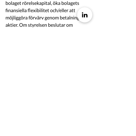
bolaget rörelsekapital, öka bolagets 
finansiella flexibilitet och/eller att 
möjliggöra förvärv genom betalning med 
aktier. Om styrelsen beslutar om 
emission med avvikelse från 
aktieägarnas företrädesrätt ska skälet 
vara att tillföra bolaget rörelsekapital 
och/eller nya ägare av strategisk 
betydelse för bolaget och/eller förvärv av 
andra företag eller verksamheter.
Styrelsen, VD, eller den styrelsen eller 
VD utser bemyndigas att vidta de smärre 
justeringar som krävs för beslutets 
registrering vid Bolagsverket och 
Euroclear Sweden AB eller på grund av 
andra formella krav.
Majoritetskrav
För beslut i enlighet med detta förslag 