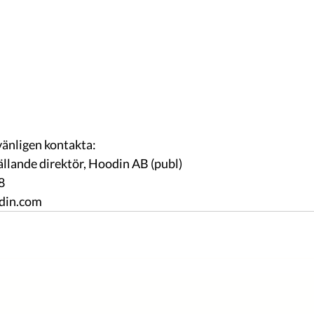
vänligen kontakta:
llande direktör, Hoodin AB (publ)
8
din.com