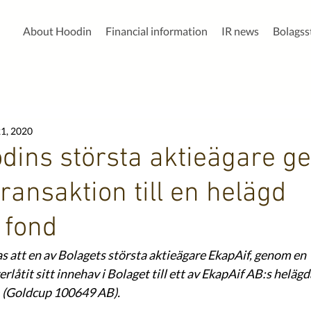
About Hoodin
Financial information
IR news
Bolags
1, 2020
dins största aktieägare g
ransaktion till en helägd
 fond
 att en av Bolagets största aktieägare EkapAif, genom en 
rlåtit sitt innehav i Bolaget till ett av EkapAif AB:s heläg
 (Goldcup 100649 AB).