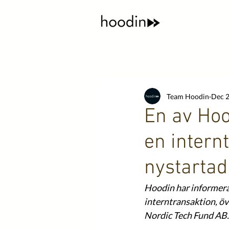
Team Hoodin
Dec 2
En av Hoo
en internt
nystartad
Hoodin har informeras
interntransaktion, öve
Nordic Tech Fund AB.