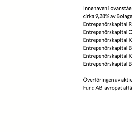
Innehaven i ovanståen
cirka 9,28% av Bolage
Entrepenörskapital Ra
Entrepenörskapital Co
Entrepenörskapital Ku
Entrepenörskapital Ba
Entrepenörskapital Ka
Entrepenörskapital Br
Överföringen av akti
Fund AB  avropat affä