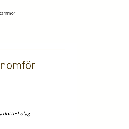
stämmor
enomför
da dotterbolag 