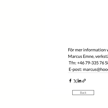
För mer information 
Marcus Emne, verkstä
 Tfn: +46 79-335 76 5
 E-post: marcus@hoo
Back