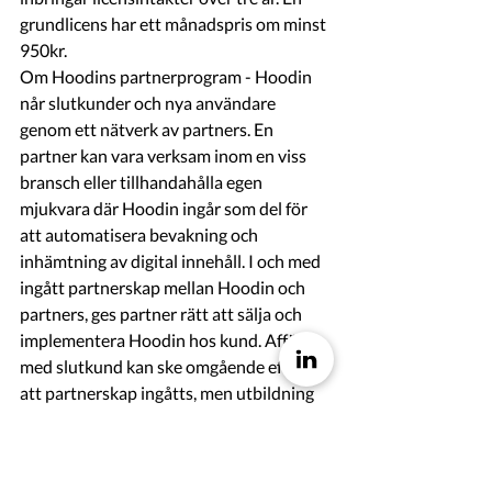
grundlicens har ett månadspris om minst 
950kr. 
Om Hoodins partnerprogram - Hoodin 
når slutkunder och nya användare 
genom ett nätverk av partners. En 
partner kan vara verksam inom en viss 
bransch eller tillhandahålla egen 
mjukvara där Hoodin ingår som del för 
att automatisera bevakning och 
inhämtning av digital innehåll. I och med 
ingått partnerskap mellan Hoodin och 
partners, ges partner rätt att sälja och 
implementera Hoodin hos kund. Affärer 
med slutkund kan ske omgående efter 
att partnerskap ingåtts, men utbildning 
och certifiering av partners anställda 
sker i regel före de första affärerna 
registreras. Partners kan utveckla egna 