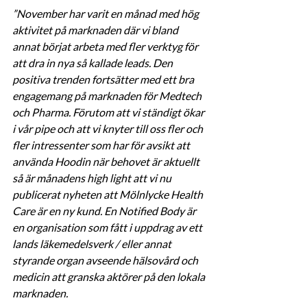
”November har varit en månad med hög 
aktivitet på marknaden där vi bland 
annat börjat arbeta med fler verktyg för 
att dra in nya så kallade leads. Den 
positiva trenden fortsätter med ett bra 
engagemang på marknaden för Medtech 
och Pharma. Förutom att vi ständigt ökar 
i vår pipe och att vi knyter till oss fler och 
fler intressenter som har för avsikt att 
använda Hoodin när behovet är aktuellt 
så är månadens high light att vi nu 
publicerat nyheten att Mölnlycke Health 
Care är en ny kund. En Notified Body är 
en organisation som fått i uppdrag av ett 
lands läkemedelsverk / eller annat 
styrande organ avseende hälsovård och 
medicin att granska aktörer på den lokala 
marknaden. 