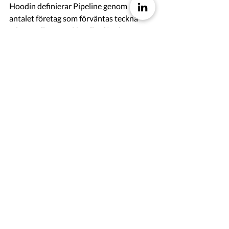
Hoodin definierar Pipeline genom 
antalet företag som förväntas teckna 
minst en licens av Hoodins lösningar 
enligt följande: 
 Summan av de företag som genom 
partners beräknas använda Hoodin 
under de kommande 12 månaderna och 
de direktkunder som meddelat att de har 
för avsikt att använda bolagets 
produkter inom de kommande 12 
månaderna. 
 Ovanstående antal företag skall ej tolkas 
som att företaget ingått ett licensavtal 
för användning av Hoodin. Med 
förväntat användande så har ett företag 
testat och utvärderat Hoodins lösning 
och anmält att de anser sig komma att 