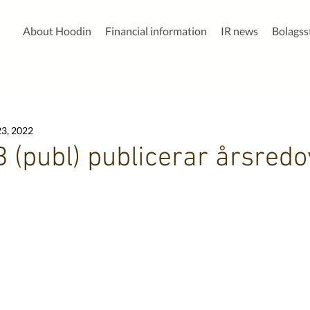
About Hoodin
Financial information
IR news
Bolags
3, 2022
 (publ) publicerar årsredo