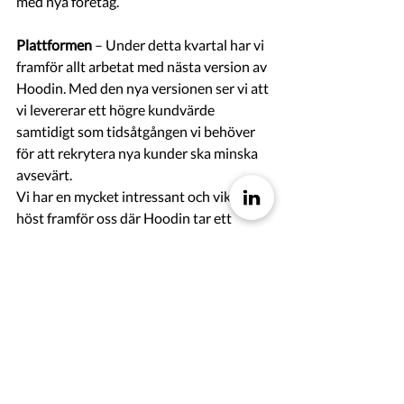
med nya företag. 
Plattformen 
– Under detta kvartal har vi 
framför allt arbetat med nästa version av 
Hoodin. Med den nya versionen ser vi att 
vi levererar ett högre kundvärde 
samtidigt som tidsåtgången vi behöver 
för att rekrytera nya kunder ska minska 
avsevärt. 
Vi har en mycket intressant och viktig 
höst framför oss där Hoodin tar ett 
större steg som plattform med mer AI 
och vi tar ett större grepp om att utbilda 
och guida användare kring de behov som 
Hoodin levererar värde kring. Med 
användning av AI kan Hoodin guida 
användaren på ett mer effektivt sätt för 
att skapa en för dem, optimal bevakning. 