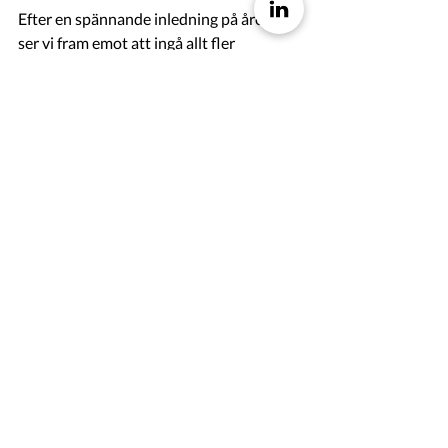
Efter en spännande inledning på året så 
ser vi fram emot att ingå allt fler 
samarbeten och avtal med företag inom 
Life Sciences.
Marcus Emne, VD Hoodin
Första kvartalet, 2023-01-01 – 2023-03-
31
  Nettoomsättning 252 (183) KSEK
  Rörelseresultat -1 480 (-1 836) 
KSEK
  Resultat efter skatt -1 575 (-1 836) 
KSEK
  Resultat per aktie -0,12 (-0,14) SEK