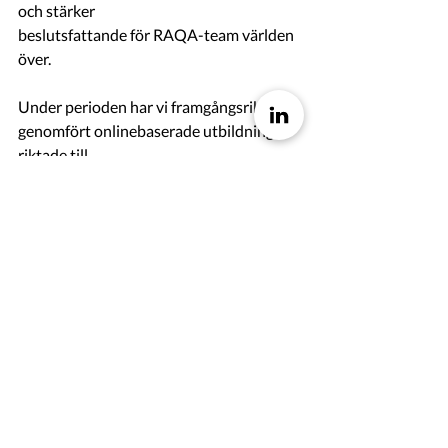
och stärker
beslutsfattande för RAQA-team världen 
över.
Under perioden har vi framgångsrikt 
genomfört onlinebaserade utbildningar 
riktade till
Medtech- och IVD-företag med fokus på 
hur de ska uppnå full compliance med 
MDR och
IVDR. Med över 100 deltagare har 
utbildningarna inte bara skapat ett starkt
engagemang på marknaden utan även 
fungerat som en effektiv kanal för att 
bygga
relationer och generera framtida 
affärsmöjligheter. Detta bekräftar 
Hoodins position
som en central aktör i en snabbt växande 