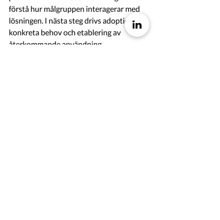
förstå hur målgruppen interagerar med 
lösningen. I nästa steg drivs adoption av 
konkreta behov och etablering av 
återkommande användning.
I efterföljande steg utvecklas en mer 
skalbar tillväxtmodell där efterfrågan 
drivs av regulatoriska krav och där 
användningen expanderar inom 
organisationer i takt med att fler 
produkter och marknader hanteras i 
systemet. På sikt möjliggör modellen 
även tillämpning i närliggande branscher.
Back