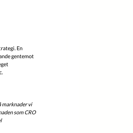
rategi. En 
udande gentemot 
get 
.  
å marknader vi 
rknaden som CRO 
l 