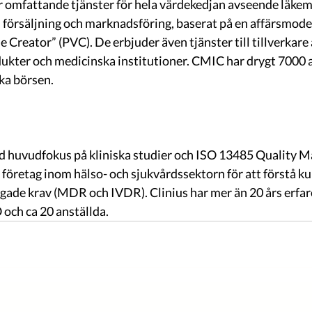
omfattande tjänster för hela värdekedjan avseende läkem
, försäljning och marknadsföring, baserat på en affärsmodel
Creator” (PVC). De erbjuder även tjänster till tillverkare 
kter och medicinska institutioner. CMIC har drygt 7000 a
ka börsen. 
d huvudfokus på kliniska studier och ISO 13485 Quality 
 företag inom hälso- och sjukvårdssektorn för att förstå k
gade krav (MDR och IVDR). Clinius har mer än 20 års erfar
ch ca 20 anställda. 