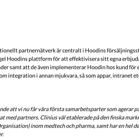
tionellt partnernätverk är centralt i Hoodins försäljningsst
gel Hoodins plattform för att effektivisera sitt egna erbj
nder samt att de även implementerar Hoodin hos kund för e
m integration i annan mjukvara, så som appar, intranet etc
nde att vi nu får våra första samarbetsparter som agerar p
rat med partners. Clinius väl etablerade på den finska ma
rganisation) inom medtech och pharma, samt har en hel de
r.