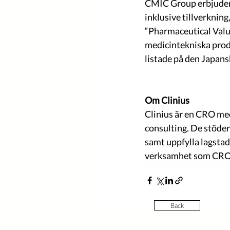
CMIC Group erbjuder 
inklusive tillverkning
“Pharmaceutical Value 
medicintekniska produ
listade på den Japans
Om Clinius
Clinius är en CRO me
consulting. De stöder
samt uppfylla lagstad
verksamhet som CRO o
Back