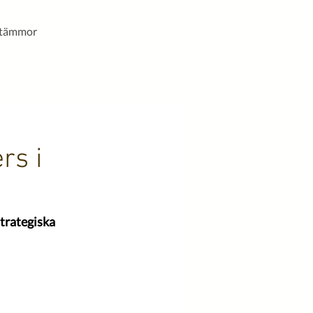
stämmor
rs i
trategiska 