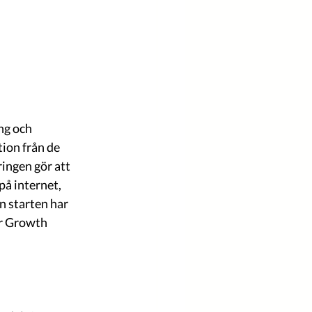
ng och 
ion från de 
ingen gör att 
å internet, 
 starten har 
r Growth 