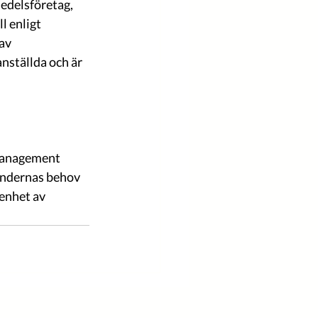
edelsföretag, 
l enligt 
av 
nställda och är 
Management 
undernas behov 
enhet av 