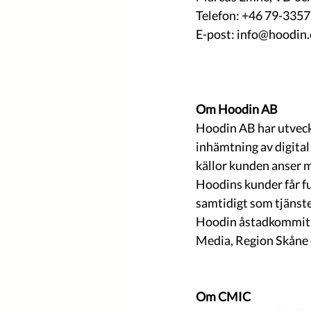
Telefon: +46 79-335
E-post: info@hoodin
Om Hoodin AB
Hoodin AB har utveckl
inhämtning av digital
källor kunden anser m
Hoodins kunder får fu
samtidigt som tjänste
Hoodin åstadkommit e
Media, Region Skåne 
Om CMIC