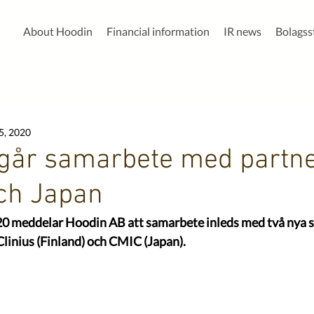
About Hoodin
Financial information
IR news
Bolags
5, 2020
går samarbete med partne
ch Japan
020 meddelar Hoodin AB att samarbete inleds med två nya s
Clinius (Finland) och CMIC (Japan).