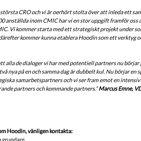
största CRO och vi är oerhört stolta över att inleda ett s
 anställda inom CMIC har vi en stor uppgift framför oss a
IC. Vi kommer starta med ett strategiskt projekt under s
 därefter kommer kunna etablera Hoodin som ett verktyg oc
att alla de dialoger vi har med potentiell partners nu börjar 
år två nya på en och samma dag är dubbelt kul. Nu börjar en 
egiska samarbetspartners och vi ser fram emot en intensiv
erande partners och kommande partners.” 
Marcus Emne, V
om Hoodin, vänligen kontakta:
 grundare