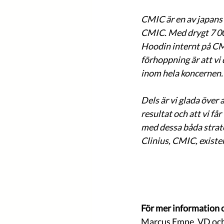
CMIC är en av japans 
CMIC. Med drygt 7 000
Hoodin internt på CM
förhoppning är att vi
inom hela koncernen.
Dels är vi glada över 
resultat och att vi f
med dessa båda strat
Clinius, CMIC, exist
För mer information 
Marcus Emne, VD och