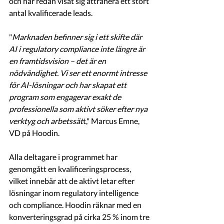
och har redan visat sig attrahera ett stort 
antal kvalificerade leads.
"
Marknaden befinner sig i ett skifte där 
AI i regulatory compliance inte längre är 
en framtidsvision – det är en 
nödvändighet. Vi ser ett enormt intresse 
för AI-lösningar och har skapat ett 
program som engagerar exakt de 
professionella som aktivt söker efter nya 
verktyg och arbetssät
t," Marcus Emne, 
VD på Hoodin.
Alla deltagare i programmet har 
genomgått en kvalificeringsprocess, 
vilket innebär att de aktivt letar efter 
lösningar inom regulatory intelligence 
och compliance. Hoodin räknar med en 
konverteringsgrad på cirka 25 % inom tre 