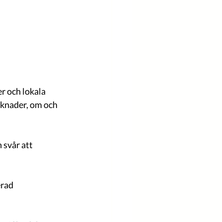
 och lokala 
rknader, om och 
svår att 
rad 