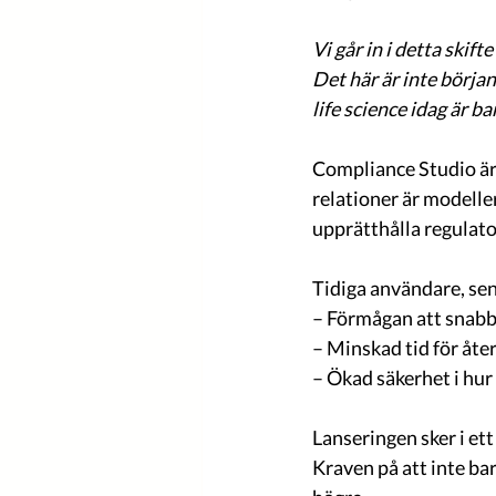
Vi går in i detta skif
Det här är inte början 
life science idag är ba
Compliance Studio är
relationer är modeller
upprätthålla regulato
Tidiga användare, seni
– Förmågan att snabbt
– Minskad tid för åt
– Ökad säkerhet i hur
Lanseringen sker i ett
Kraven på att inte bar