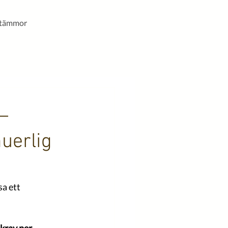
stämmor
–
nuerlig
sa ett 