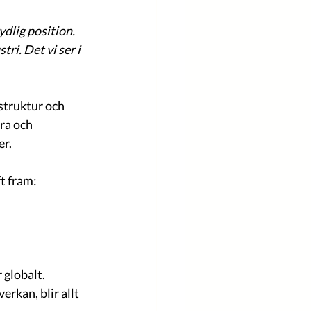
ydlig position. 
ri. Det vi ser i 
 struktur och 
ra och 
er.
ft fram:
 globalt. 
erkan, blir allt 