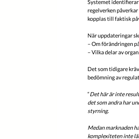
Systemet identifierar 
regelverken påverkar 
kopplas till faktisk p
När uppdateringar sk
– Om förändringen på
– Vilka delar av orga
Det som tidigare kräv
bedömning av regulat
“
Det här är inte resul
det som andra har und
styrning.
Medan marknaden har f
komplexiteten inte lä