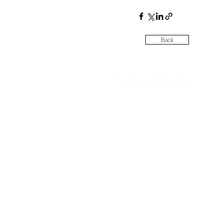
Back
Contact
Hoodin AB
Humlegatan 4
211 27 Malmö
SWEDEN
hoodin.com