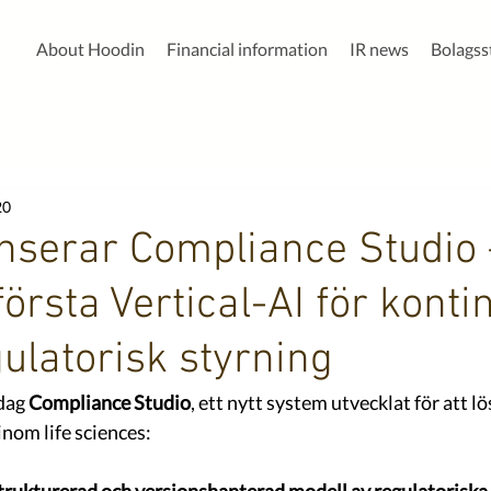
About Hoodin
Financial information
IR news
Bolags
20
nserar Compliance Studio 
örsta Vertical-AI för konti
gulatorisk styrning
dag 
Compliance Studio
, ett nytt system utvecklat för att lö
inom life sciences: