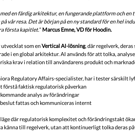
te med en färdig arkitektur, en fungerande plattform och en t
på vår resa. Det är början på en ny standard för en hel indust
ra första kapitlet.
” 
Marcus Emne, VD för Hoodin.
 utvecklat som en 
Vertical AI-lösning
, där regelverk, deras
ade i en global arkitektur. AI används för att tolka, analyse
riska krav i relation till användarens produkt och marknad
ora Regulatory Affairs-specialister, har i tester särskilt ly
 förstå faktisk regulatorisk påverkan
erkommande analys av förändringar
 beslut fattas och kommuniceras internt
 läge där regulatorisk komplexitet och förändringstakt ökar
a känna till regelverk, utan att kontinuerligt tolka deras påv