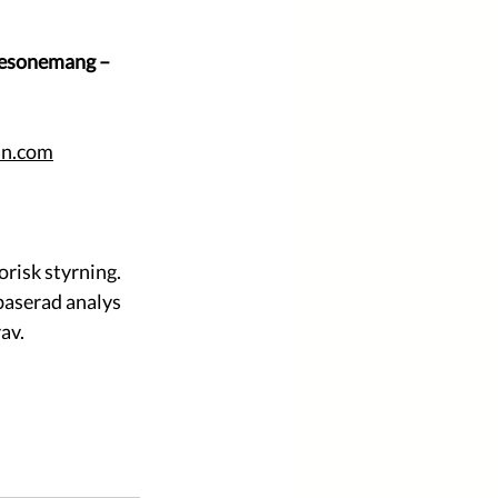
 resonemang – 
n.com
risk styrning. 
aserad analys 
av.