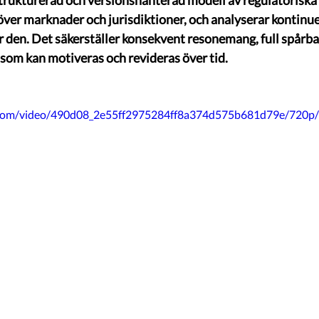
trukturerad och versionshanterad modell av regulatoriska 
över marknader och jurisdiktioner, och analyserar kontinuer
 den. Det säkerställer konsekvent resonemang, full spårba
 som kan motiveras och revideras över tid.
ic.com/video/490d08_2e55ff2975284ff8a374d575b681d79e/720p/