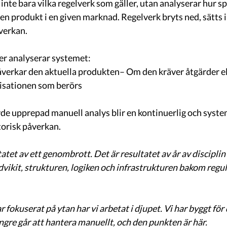
inte bara vilka regelverk som gäller, utan analyserar hur spe
en produkt i en given marknad. Regelverk bryts ned, sätts i
åverkan.
er analyserar systemet:
verkar den aktuella produkten– Om den kräver åtgärder el
nisationen som berörs
de upprepad manuell analys blir en kontinuerlig och syste
orisk påverkan.
tatet av ett genombrott. Det är resultatet av år av disciplin 
vikit, strukturen, logiken och infrastrukturen bakom regul
okuserat på ytan har vi arbetat i djupet. Vi har byggt för 
ngre går att hantera manuellt, och den punkten är här.