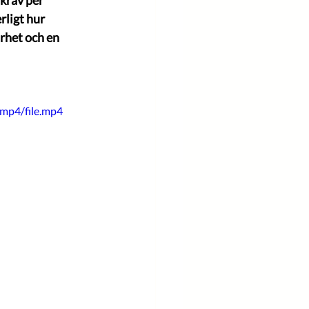
krav per 
ligt hur 
rhet och en 
mp4/file.mp4