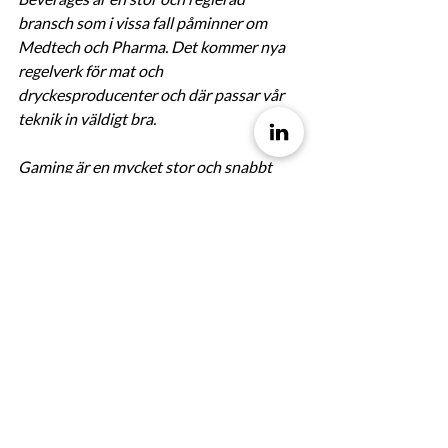
bransch som i vissa fall påminner om 
Medtech och Pharma. Det kommer nya 
regelverk för mat och 
dryckesproducenter och där passar vår 
teknik in väldigt bra. 
Gaming är en mycket stor och snabbt 
växande bransch som av analytiker antas 
ha ett värde på över 250 miljarder dollar 
2025. Det är förvisso inte en bransch 
som är lika reglerad som Medtech eller 
Pharma, men det vi kan lösa där är bland 
annat att producenter och distributörer 
kan bevaka reviews och kommentarer 
kring sina titlar på marknaden, bevaka 
konkurrenter, analyser, innovation och 
branschutvecklingen på ett mer effektivt 
sätt.” 
Marcus Emne, VD Hoodin