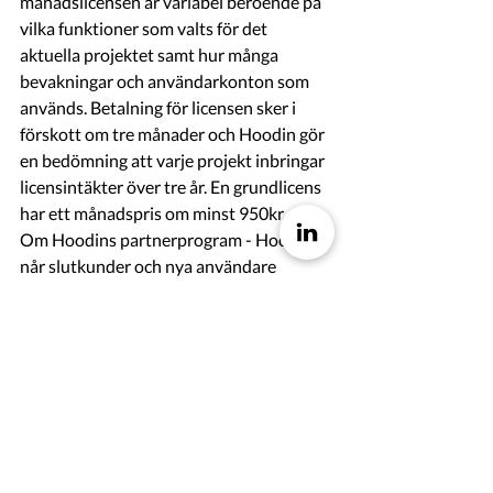
månadslicensen är variabel beroende på 
vilka funktioner som valts för det 
aktuella projektet samt hur många 
bevakningar och användarkonton som 
används. Betalning för licensen sker i 
förskott om tre månader och Hoodin gör 
en bedömning att varje projekt inbringar 
licensintäkter över tre år. En grundlicens 
har ett månadspris om minst 950kr. 
Om Hoodins partnerprogram - Hoodin 
når slutkunder och nya användare 
genom ett nätverk av partners. En 
partner kan vara verksam inom en viss 
bransch eller tillhandahålla egen 
mjukvara där Hoodin ingår som del för 
att automatisera bevakning och 
inhämtning av digital innehåll. I och med 
ingått partnerskap mellan Hoodin och 
partners, ges partner rätt att sälja och 