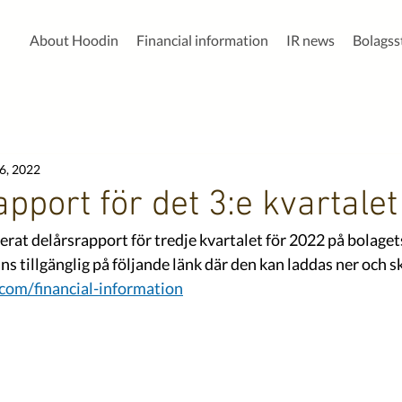
About Hoodin
Financial information
IR news
Bolags
6, 2022
apport för det 3:e kvartale
rat delårsrapport för tredje kvartalet för 2022 på bolaget
s tillgänglig på följande länk där den kan laddas ner och sk
com/financial-information