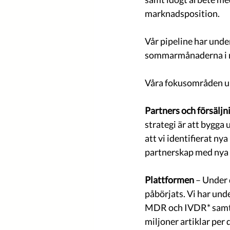
marknadsposition.  
Vår pipeline har unde
sommarmånaderna i re
Våra fokusområden un
Partners och försäljn
strategi är att bygga 
att vi identifierat n
partnerskap med nya 
Plattformen
 – Under 
påbörjats. Vi har und
MDR och IVDR* samt f
miljoner artiklar per 