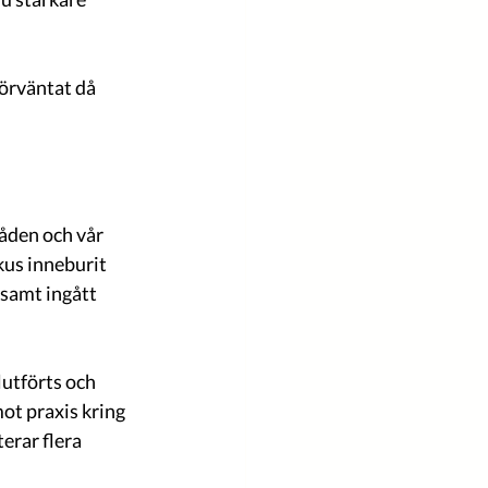
förväntat då 
åden och vår 
kus inneburit 
samt ingått 
lutförts och 
ot praxis kring 
rar flera 