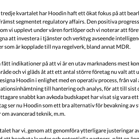
 tredje kvartalet har Hoodin haft ett ökat fokus på att be
 främst segmentet regulatory affairs. Den positiva progres
m vi upplevt under våren fortlöper och vi noterar att föret
na att investera i tjänster och verktyg avseende intelligence
er som är kopplade till nya regelverk, bland annat MDR.  
 fått indikationer på att vi är en utav marknadens mest ko
åde och vi gläds åt att ett antal större företag nu valt att 
esigna Hoodin i enlighet med en operativ process, från val a
ionsinhämtning till hantering och analys, för att till sist 
ottagare snabbt kan avkoda budskapet har visat sig vara ett
etag ser nu Hoodin som ett bra alternativ för bevakning av 
r om avancerad teknik, m.m. 
talet har vi, genom att genomföra ytterligare justeringar a
 att bearbeta kunder och potentiella partners, nått en änn