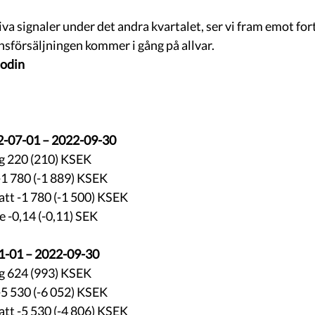
tiva signaler under det andra kvartalet, ser vi fram emot fo
nsförsäljningen kommer i gång på allvar. 
odin
22-07-01 – 2022-09-30
 220 (210) KSEK
-1 780 (-1 889) KSEK
att -1 780 (-1 500) KSEK
e -0,14 (-0,11) SEK 
1-01 – 2022-09-30
 624 (993) KSEK
-5 530 (-6 052) KSEK
att -5 530 (-4 806) KSEK