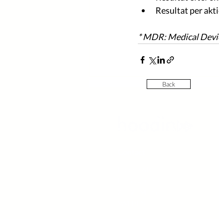
Resultat per akti
* MDR: Medical Devic
Back
Contact
Hoodin AB
Humlegatan 4
211 27 Malmö
SWEDEN