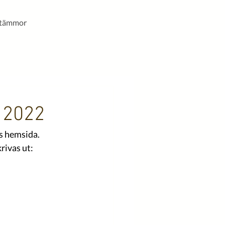
stämmor
t 2022
s hemsida. 
rivas ut: 