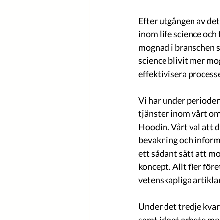
Efter utgången av det
inom life science och
mognad i branschen so
science blivit mer mog
effektivisera process
Vi har under perioden
tjänster inom vårt omr
Hoodin. Vårt val att d
bevakning och informat
ett sådant sätt att m
koncept. Allt fler för
vetenskapliga artikla
Under det tredje kvar
samt idogt arbete med