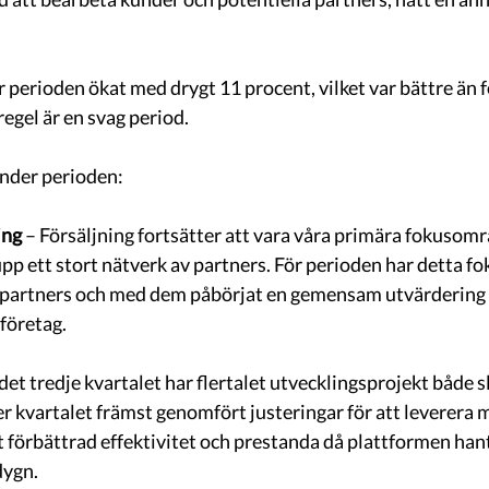
r perioden ökat med drygt 11 procent, vilket var bättre än 
gel är en svag period. 
der perioden: 
ing
 – Försäljning fortsätter att vara våra primära fokusomr
upp ett stort nätverk av partners. För perioden har detta fo
ya partners och med dem påbörjat en gemensam utvärdering 
företag. 
det tredje kvartalet har flertalet utvecklingsprojekt både s
er kvartalet främst genomfört justeringar för att leverera m
örbättrad effektivitet och prestanda då plattformen hante
dygn. 