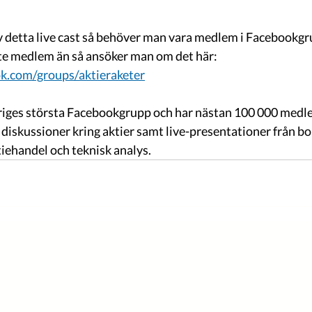
av detta live cast så behöver man vara medlem i Facebookg
inte medlem än så ansöker man om det här: 
k.com/groups/aktieraketer
riges största Facebookgrupp och har nästan 100 000 med
 diskussioner kring aktier samt live-presentationer från bol
iehandel och teknisk analys.  