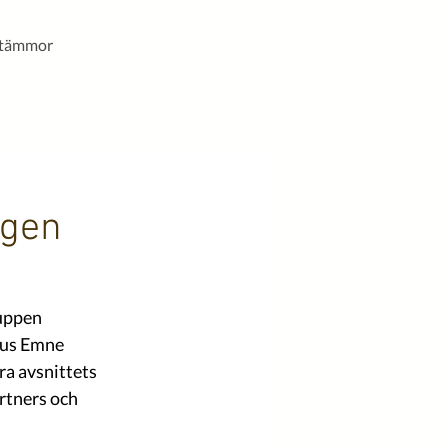
stämmor
agen
uppen 
cus Emne 
a avsnittets 
rtners och 