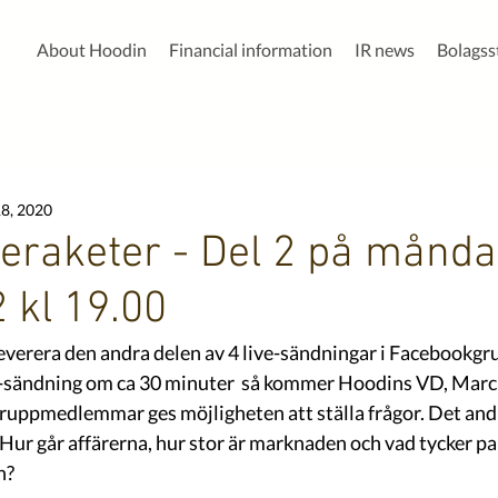
About Hoodin
Financial information
IR news
Bolags
8, 2020
tieraketer - Del 2 på månd
 kl 19.00
everera den andra delen av 4 live-sändningar i Facebookgr
ive-sändning om ca 30 minuter  så kommer Hoodins VD, Mar
ruppmedlemmar ges möjligheten att ställa frågor. Det andr
 går affärerna, hur stor är marknaden och vad tycker pa
n?