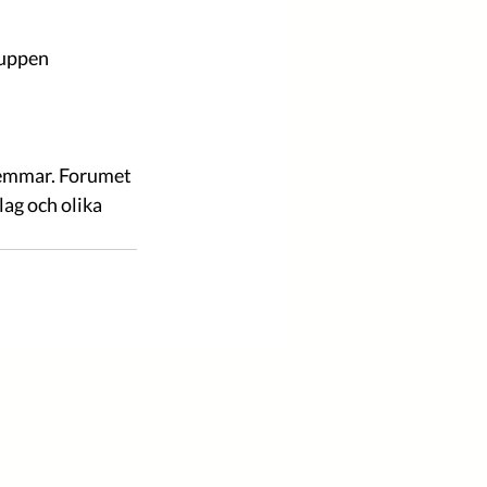
ruppen 
lemmar. Forumet 
ag och olika 