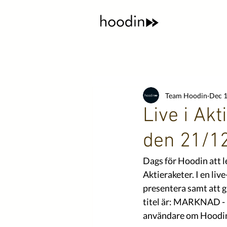
Team Hoodin
Dec 1
Live i Ak
den 21/12
Dags för Hoodin att l
Aktieraketer. I en l
presentera samt att g
titel är: 
MARKNAD - Hur
användare om Hoodi