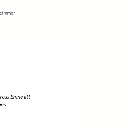
stämmor
rcus Emne att 
pen 