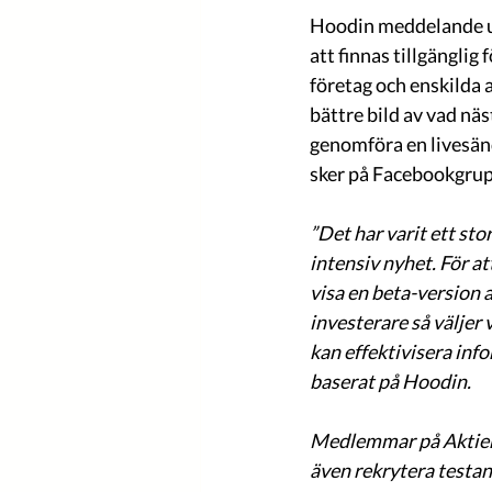
Hoodin meddelande un
att finnas tillgänglig
företag och enskilda a
bättre bild av vad n
genomföra en livesän
sker på Facebookgrupp
”Det har varit ett sto
intensiv nyhet. För a
visa en beta-version 
investerare så väljer
kan effektivisera inf
baserat på Hoodin. 
Medlemmar på Aktiera
även rekrytera testa