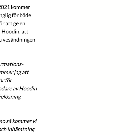
 2021 kommer 
nglig för både 
r att ge en 
 Hoodin, att 
 Livesändningen 
formations-
mmer jag att 
r för 
ändare av Hoodin 
ielösning 
mo så kommer vi 
och inhämtning 