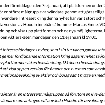
der förmiddagen den 7:e januari, att plattformen under
 för en större målgrupp av användare, genom att göras tillgä
nvändare. Intresset kring denna nyhet har varit stort och fö
ästa version av Hoodin innebär så kommer Marcus Emne, VD
dning och visa upp plattformen och de nya möjligheterna.
en Aktieraketer, måndagen den 11:e januari kl 19.00. 
rt intresse för dagens nyhet, som i sin tur var en ganska in
tt ge mer fördjupande information kring dagens nyhet så ko
av plattformen vid en livesändning. Då denna livesändning ä
 vi att visa upp en version för finance och hur man som anv
ormationsbevakning av aktier och bolag samt bygga en med
keter är en intressant målgruppen så förutom en live-de
nvändare som antingen vill använda Hoodin för bevakning 