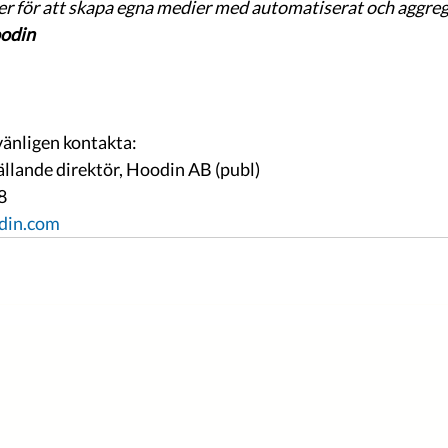
ller för att skapa egna medier med automatiserat och aggrege
din  
vänligen kontakta:
llande direktör, Hoodin AB (publ)
8
din.com