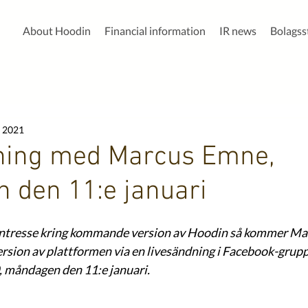
About Hoodin
Financial information
IR news
Bolags
, 2021
ning med Marcus Emne,
 den 11:e januari
 intresse kring kommande version av Hoodin så kommer Ma
rsion av plattformen via en livesändning i Facebook-grup
0, måndagen den 11:e januari.