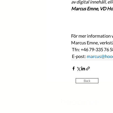
av digital innehåll, e
Marcus Emne, VD Hoo
För mer information 
Marcus Emne, verkstä
 Tfn: +46 79-335 76 5
 E-post: 
marcus@hoo
Back