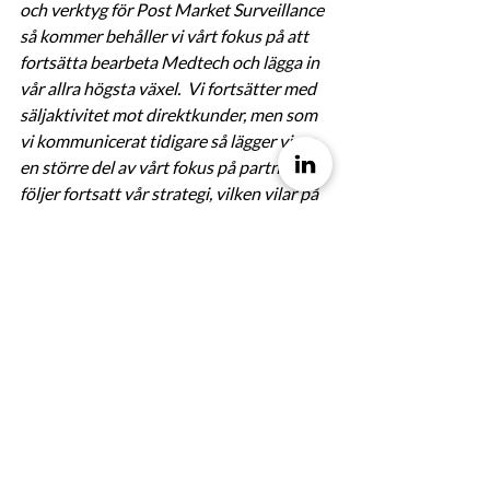
och verktyg för Post Market Surveillance 
så kommer behåller vi vårt fokus på att 
fortsätta bearbeta Medtech och lägga in 
vår allra högsta växel.  Vi fortsätter med 
säljaktivitet mot direktkunder, men som 
vi kommunicerat tidigare så lägger vi nu 
en större del av vårt fokus på partners. Vi 
följer fortsatt vår strategi, vilken vilar på 
att bygga upp en stor pipeline med full 
insikt i att de branscher och företag vi 
vänder oss till har en aktiv efterfrågan 
som inte alltid är tajmad med det tillfälle 
då vi  eller våra partners inleder dialog 
med dem. ” 
Marcus Emne, VD Hoodin