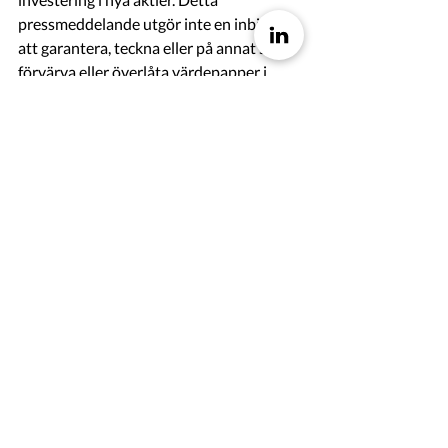
pressmeddelande utgör inte en inbjudan 
att garantera, teckna eller på annat sätt 
förvärva eller överlåta värdepapper i 
någon jurisdiktion. Detta 
pressmeddelande utgör inte en 
rekommendation för eventuella 
investerares beslut avseende 
Företrädsemissionen. Varje investerare 
eller potentiell investerare bör 
genomföra en egen undersökning, analys 
och utvärdering av verksamheten och 
informationen som beskrivs i detta 
pressmeddelande och all offentligt 
tillgänglig information. Priset och värdet 
på värdepapperen kan minska såväl som 
öka. Uppnådda resultat utgör ingen 
vägledning för framtida resultat. Varken 
innehållet på Bolagets webbplats eller 