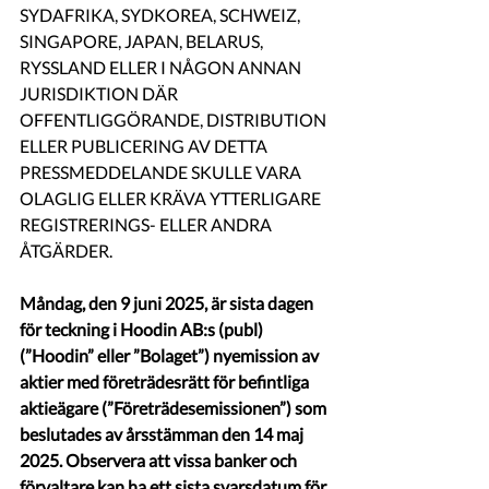
SYDAFRIKA, SYDKOREA, SCHWEIZ, 
SINGAPORE, JAPAN, BELARUS, 
RYSSLAND ELLER I NÅGON ANNAN 
JURISDIKTION DÄR 
OFFENTLIGGÖRANDE, DISTRIBUTION 
ELLER PUBLICERING AV DETTA 
PRESSMEDDELANDE SKULLE VARA 
OLAGLIG ELLER KRÄVA YTTERLIGARE 
REGISTRERINGS- ELLER ANDRA 
ÅTGÄRDER.
Måndag, den 9 juni 2025, är sista dagen 
för teckning i Hoodin AB:s (publ) 
(”Hoodin” eller ”Bolaget”) nyemission av 
aktier med företrädesrätt för befintliga 
aktieägare (”Företrädesemissionen”) som 
beslutades av årsstämman den 14 maj 
2025.
Observera att vissa banker och 
förvaltare kan ha ett sista svarsdatum för 