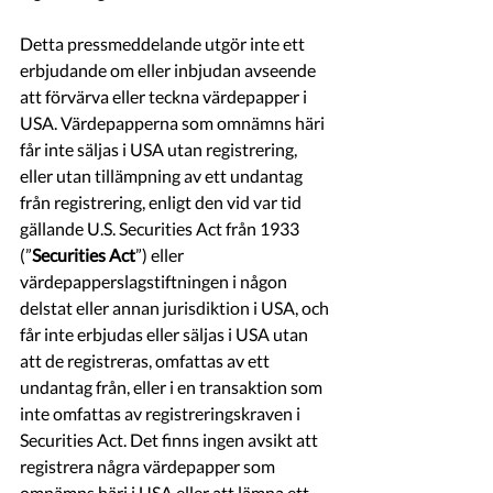
Detta pressmeddelande utgör inte ett 
erbjudande om eller inbjudan avseende 
att förvärva eller teckna värdepapper i 
USA. Värdepapperna som omnämns häri 
får inte säljas i USA utan registrering, 
eller utan tillämpning av ett undantag 
från registrering, enligt den vid var tid 
gällande U.S. Securities Act från 1933 
(”
Securities Act
”) eller 
värdepapperslagstiftningen i någon 
delstat eller annan jurisdiktion i USA, och 
får inte erbjudas eller säljas i USA utan 
att de registreras, omfattas av ett 
undantag från, eller i en transaktion som 
inte omfattas av registreringskraven i 
Securities Act. Det finns ingen avsikt att 
registrera några värdepapper som 
omnämns häri i USA eller att lämna ett 