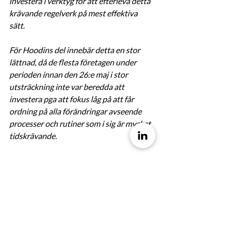
investera i verktyg för att efterleva detta 
krävande regelverk på mest effektiva 
sätt.
För Hoodins del innebär detta en stor 
lättnad, då de flesta företagen under 
perioden innan den 26:e maj i stor 
utsträckning inte var beredda att 
investera pga att fokus låg på att får 
ordning på alla förändringar avseende 
processer och rutiner som i sig är mycket 
tidskrävande.
Nu ser vi framemot att växla över mot 
mer fokus på avslut i affärer och 
aktivering av licenser och bibehålla 
trenden och inflödet av kunder i pipen.” 
Marcus Emne, VD Hoodin