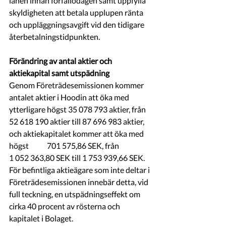
lånen innan förfallodagen samt uppfylla 
skyldigheten att betala upplupen ränta 
och uppläggningsavgift vid den tidigare 
återbetalningstidpunkten.
Förändring av antal aktier och 
aktiekapital samt utspädning
Genom Företrädesemissionen kommer 
antalet aktier i Hoodin att öka med 
ytterligare högst 35 078 793 aktier, från 
52 618 190 aktier till 87 696 983 aktier, 
och aktiekapitalet kommer att öka med 
högst            701 575,86 SEK, från 
1 052 363,80 SEK till 1 753 939,66 SEK. 
För befintliga aktieägare som inte deltar i 
Företrädesemissionen innebär detta, vid 
full teckning, en utspädningseffekt om 
cirka 40 procent av rösterna och 
kapitalet i Bolaget.