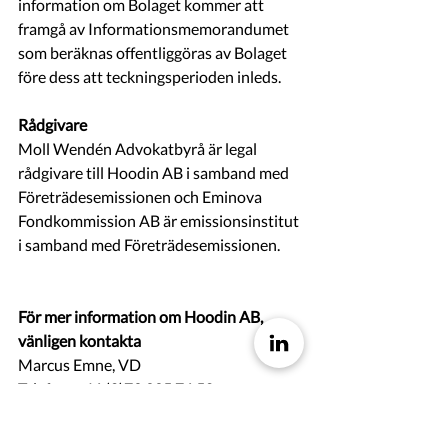
information om Bolaget kommer att 
framgå av Informationsmemorandumet 
som beräknas offentliggöras av Bolaget 
före dess att teckningsperioden inleds.
Rådgivare
Moll Wendén Advokatbyrå är legal 
rådgivare till Hoodin AB i samband med 
Företrädesemissionen och Eminova 
Fondkommission AB är emissionsinstitut 
i samband med Företrädesemissionen.
För mer information om Hoodin AB, 
vänligen kontakta
Marcus Emne, VD
Telefon: +46 (0)79 335 76 58
E-post: 
marcus@hoodin.com
Hemsida: 
www.hoodin.com