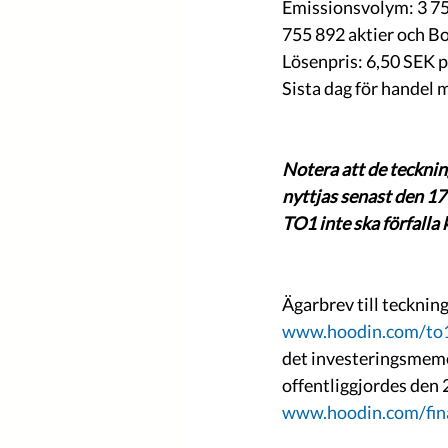
Emissionsvolym: 3 755
755 892 aktier och Bo
Lösenpris: 6,50 SEK p
Sista dag för handel 
Notera att de tecknin
nyttjas senast den 17 
TO1 inte ska förfalla 
Ägarbrev till tecknin
www.hoodin.com/to
det investeringsmem
offentliggjordes den
www.hoodin.com/fina