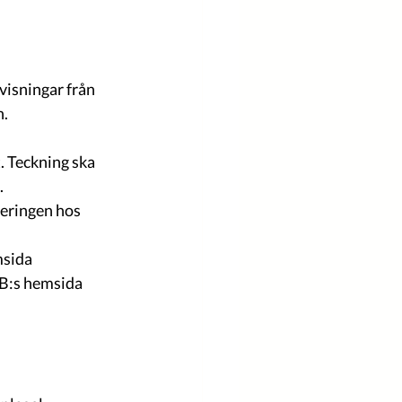
visningar från 
. 
. Teckning ska 
 
reringen hos 
msida 
B:s hemsida 