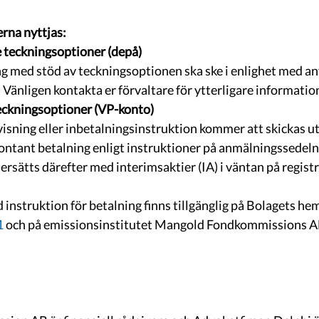
rna nyttjas:
 teckningsoptioner (depå) 
g med stöd av teckningsoptionen ska ske i enlighet med an
 Vänligen kontakta er förvaltare för ytterligare information
eckningsoptioner (VP-konto)
sning eller inbetalningsinstruktion kommer att skickas ut
ntant betalning enligt instruktioner på anmälningssedeln.
rsätts därefter med interimsaktier (IA) i väntan på regist
nstruktion för betalning finns tillgänglig på Bolagets he
1
 och på emissionsinstitutet Mangold Fondkommissions A