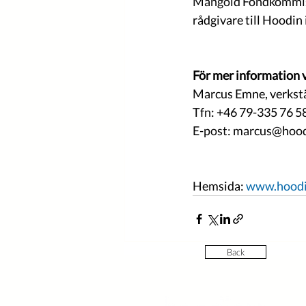
Mangold Fondkommissi
rådgivare till Hoodi
För mer information 
Marcus Emne, verkstä
Tfn: +46 79-335 76 5
E-post: marcus@hood
Hemsida: 
www.hood
Back