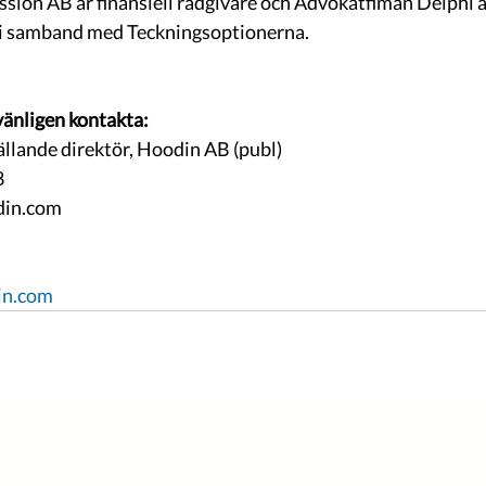
on AB är finansiell rådgivare och Advokatfiman Delphi är
n i samband med Teckningsoptionerna.
vänligen kontakta:
llande direktör, Hoodin AB (publ)
8
in.com 
in.com