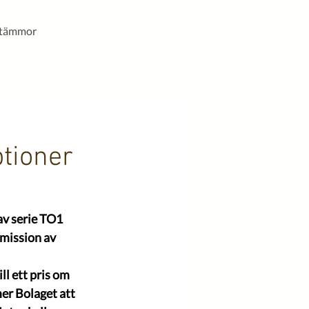
stämmor
ptioner
av serie TO1 
mission av 
ll ett pris om 
er Bolaget att 