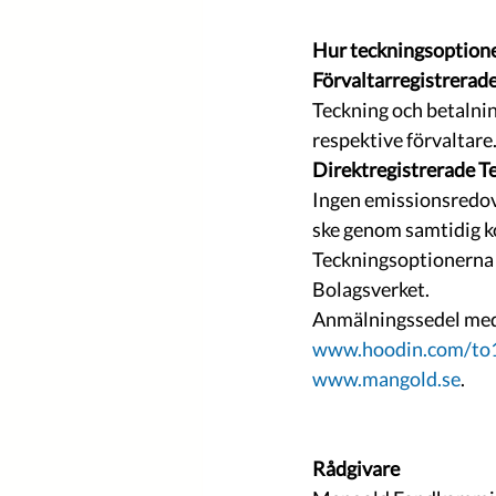
Hur teckningsoptione
Förvaltarregistrerade
Teckning och betalnin
respektive förvaltare.
Direktregistrerade T
Ingen emissionsredovi
ske genom samtidig ko
Teckningsoptionerna e
Bolagsverket.
Anmälningssedel med i
www.hoodin.com/to
www.mangold.se
.
Rådgivare