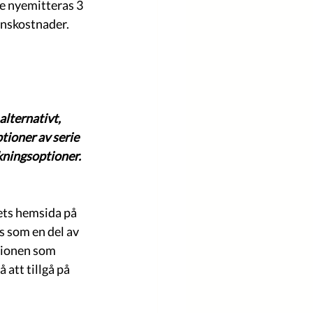
e nyemitteras 3 
onskostnader. 
lternativt, 
tioner av serie 
ckningsoptioner.
ets hemsida på 
s som en del av 
ionen som 
tt tillgå på 