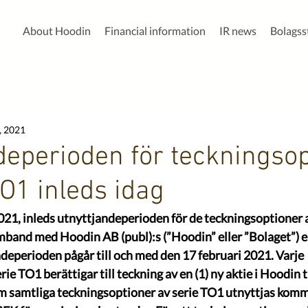
About Hoodin
Financial information
IR news
Bolags
, 2021
deperioden för teckningso
TO1 inleds idag
2021, inleds utnyttjandeperioden för de teckningsoptioner 
mband med Hoodin AB (publ):s (”Hoodin” eller ”Bolaget”) e
deperioden pågår till och med den 17 februari 2021. Varje 
ie TO1 berättigar till teckning av en (1) ny aktie i Hoodin ti
m samtliga teckningsoptioner av serie TO1 utnyttjas komm