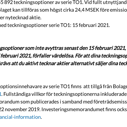
 892 teckningsoptioner av serie TO1. Vid fullt utnyttjand
laget kan tillföras som högst cirka 24,4 MSEK före emissi
er nytecknad aktie.
med teckningsoptioner serie TO1: 15 februari 2021.
gsoptioner som inte avyttras senast den 15 februari 2021, a
februari 2021, förfaller värdelösa. För att dina teckningsop
krävs att du aktivt tecknar aktier alternativt säljer dina te
goptionsinnehavare av serie TO1 finns  att tillgå från Bolag
1
. Fullständiga villkor för teckningsoptionerna inkluderade
orandum som publicerades i samband med företrädsemiss
 22 november 2019. Investeringsmemorandumet finns också a
ncial-information
. 