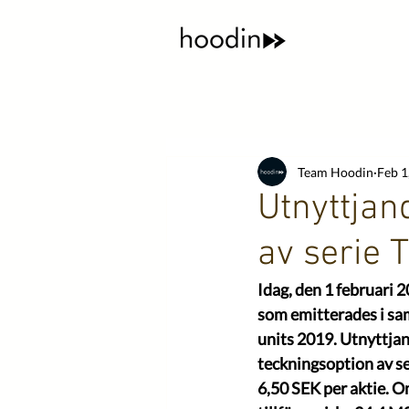
Team Hoodin
Feb 1
Utnyttjan
av serie 
Idag, den 1 februari 
som emitterades i sa
units 2019. Utnyttjan
teckningsoption av ser
6,50 SEK per aktie. O