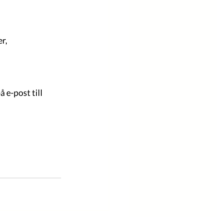
r, 
 e-post till 