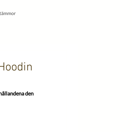
stämmor
 Hoodin
hållandena den 