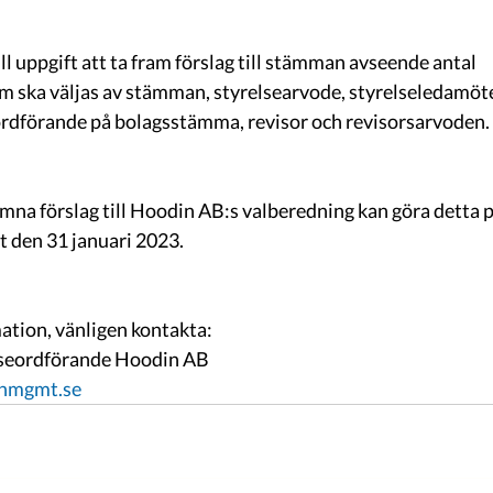
l uppgift att ta fram förslag till stämman avseende antal 
 ska väljas av stämman, styrelsearvode, styrelseledamöte
ordförande på bolagsstämma, revisor och revisorsarvoden.
mna förslag till Hoodin AB:s valberedning kan göra detta på
t den 31 januari 2023.
mation, vänligen kontakta:
elseordförande Hoodin AB
thmgmt.se