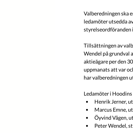
Valberedningen ska e
ledamöter utsedda av 
styrelseordföranden i
Tillsättningen av va
Wendel på grundval av
aktieägare per den 30
uppmanats att var och
har valberedningen ut
Ledamöter i Hoodins 
Henrik Jerner, 
Marcus Emne, u
Öyvind Vågen, u
Peter Wendel, s