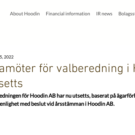
About Hoodin
Financial information
IR news
Bolags
5, 2022
damöter för valberedning i
setts
edningen för Hoodin AB har nu utsetts, baserat på ägarför
 enlighet med beslut vid årsstämman i Hoodin AB.