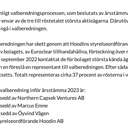
nligt valberedningsprocessen, som beslutats av årsstämma
envar av de tre till röstetalet största aktieägarna. Därutöv
ngå i valberedningen.
lberedningen har skett genom att Hoodins styrelseordföran
 bolagets, av Euroclear tillhandahållna, förteckning över 
 september 2022 kontaktat de för bolaget största kända äga
 en föreslå en representant till valberedningen. Efter såd
setts. Totalt representeras cirka 37 procent av rösterna i
valberedning inför årsstämma 2023 är:
utsedd av Northern Capsek Ventures AB
tsedd av Marcus Emne
tsedd av Öyvind Vågen 
tyrelseordförande Hoodin AB