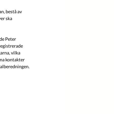
n, bestå av 
er ska 
de Peter 
registrerade 
rna, vilka 
ana kontakter 
 valberedningen.