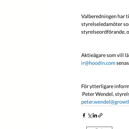
Valberedningen har til
styrelseledamöter som
styrelseordförande, 
Aktieägare som vill lä
ir@hoodin.com
 senas
För ytterligare infor
 Peter Wendel, styr
peter.wendel@grow