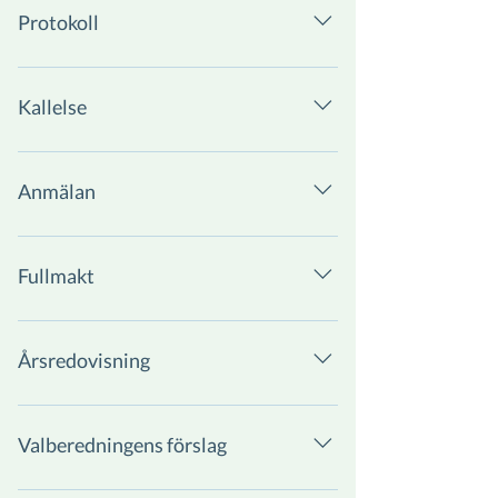
Protokoll
Kallelse
Anmälan
https://www.hoodin.com/anmalan-
bolagsstamma
Fullmakt
Årsredovisning
Valberedningens förslag