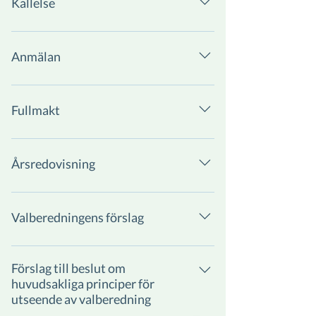
Kallelse
Ladda ner
Anmälan
Stängd
Fullmakt
Stängd
Årsredovisning
Ladda ner
Valberedningens förslag
Ladda ner
Förslag till beslut om
huvudsakliga principer för
utseende av valberedning