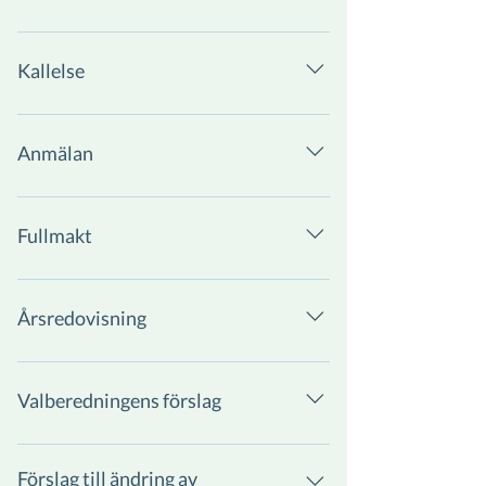
Kallelse
Anmälan
https://www.hoodin.com/anmälan-
bolagsstämma
Fullmakt
Årsredovisning
Valberedningens förslag
Förslag till ändring av