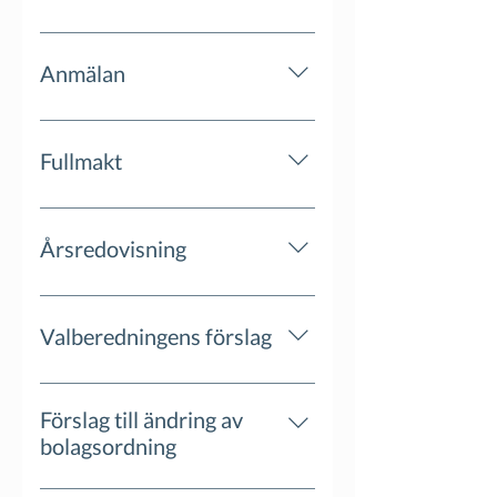
Anmälan
https://www.hoodin.com/anmalan-
bolagsstamma
Fullmakt
Årsredovisning
Publiceras den 12:e april 2024
Valberedningens förslag
Förslag till ändring av
bolagsordning