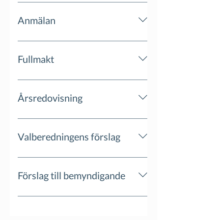
Anmälan
https://investors.hoodin.com/anmalan-
bolagsstamma26
Fullmakt
Årsredovisning
Valberedningens förslag
Förslag till bemyndigande