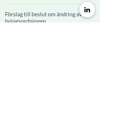
Ladda ner
Förslag till beslut om ändring av
bolagsordningen
Ladda ner
Förslag till ny bolagsordning
Ladda ner
Förslag till beslut om
bemyndigande för styrelsen
Ladda ner
Årsstämma 2020
Protokoll