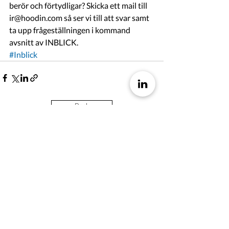
berör och förtydligar? Skicka ett mail till 
ir@hoodin.com så ser vi till att svar samt 
ta upp frågeställningen i kommand 
avsnitt av INBLICK. 
#Inblick
Back
Contact
Hoodin AB
Humlegatan 4
211 27 Malmö