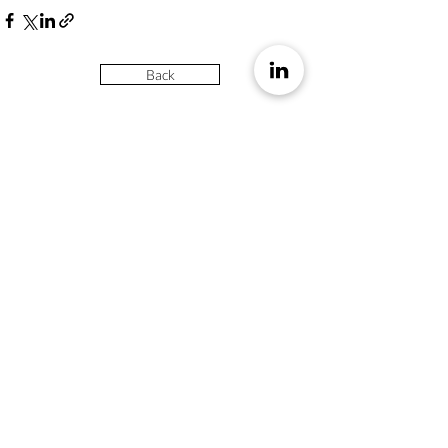
Back
Contact
Hoodin AB
Humlegatan 4
211 27 Malmö
SWEDEN
hoodin.com