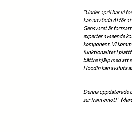
”Under april har vi f
kan använda AI för a
Gensvaret är fortsatt
experter avseende kom
komponent. Vi kommer 
funktionalitet i pla
bättre hjälp med att 
Hoodin kan avsluta af
Denna uppdaterade oc
ser fram emot!”  
Marc