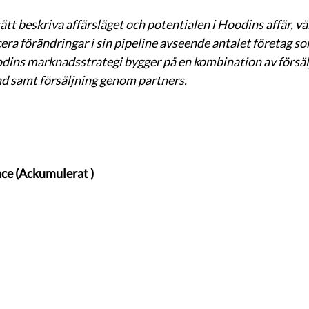
 sätt beskriva affärsläget och potentialen i Hoodins affär, väl
a förändringar i sin pipeline avseende antalet företag so
ins marknadsstrategi bygger på en kombination av försälj
und samt försäljning genom partners. 
ence (Ackumulerat )