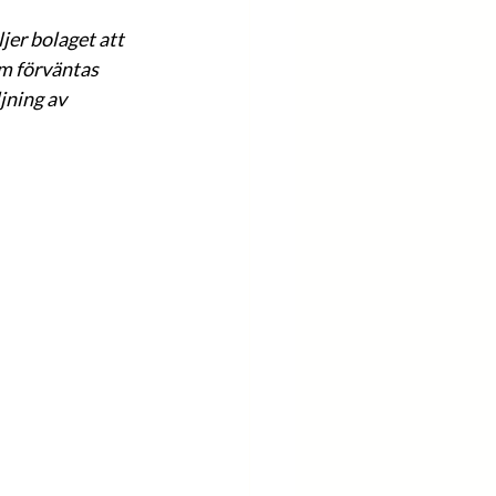
jer bolaget att 
m förväntas 
ning av 