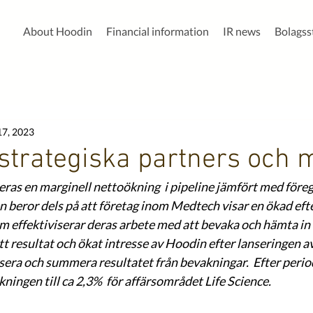
About Hoodin
Financial information
IR news
Bolags
7, 2023
 strategiska partners och 
eras en marginell nettoökning  i pipeline jämfört med för
 beror dels på att företag inom Medtech visar en ökad efte
om effektiviserar deras arbete med att bevaka och hämta in 
t resultat och ökat intresse av Hoodin efter lanseringen av
ysera och summera resultatet från bevakningar.  Efter perio
ingen till ca 2,3%  för affärsområdet Life Science. 