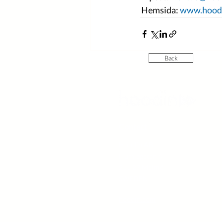
 Hemsida: 
www.hood
Back
Contact
Hoodin AB
Humlegatan 4
211 27 Malmö
SWEDEN
hoodin.com