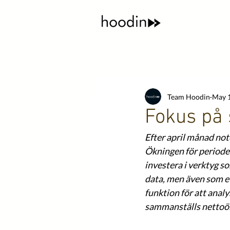
Team Hoodin
May 1
Fokus på
Efter april månad not
Ökningen för perioden
investera i verktyg s
data, men även som et
funktion för att anal
sammanställs nettoökn