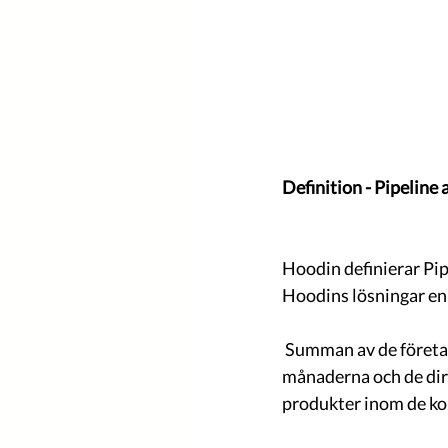
Definition - Pipeline
Hoodin definierar Pip
Hoodins lösningar enl
 Summan av de företag som genom partners beräknas använda Hoodin under de kommande 12 
månaderna och de dir
produkter inom de k