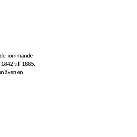
s de kommande 
842 till 1885. 
n även en 