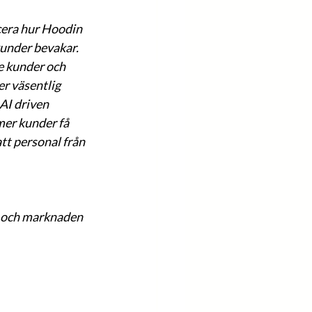
cera hur Hoodin 
under bevakar. 
e kunder och 
r väsentlig 
AI driven 
er kunder få 
tt personal från 
 och marknaden 