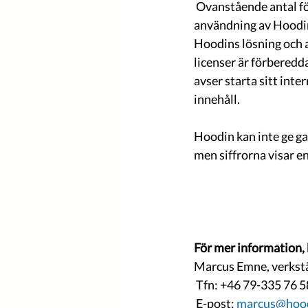
 Ovanstående antal företag skall ej tolkas som att företaget ingått ett licensavtal för 
användning av Hoodin
Hoodins lösning och 
licenser är förberedd
avser starta sitt inte
innehåll.
Hoodin kan inte ge ga
men siffrorna visar e
För mer information,
Marcus Emne, verkstä
 Tfn: +46 79-335 76 5
 E-post: 
marcus@hoo