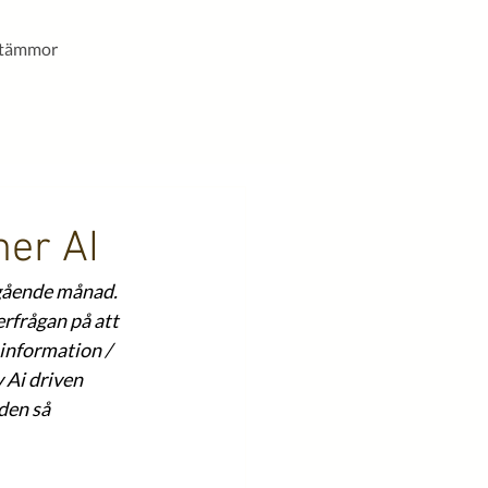
stämmor
mer AI
egående månad. 
rfrågan på att 
information / 
 Ai driven 
den så 