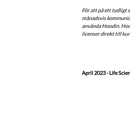
För att på ett tydligt
månadsvis kommunicer
använda Hoodin. Hood
licenser direkt till k
April 2023 - Life Sci