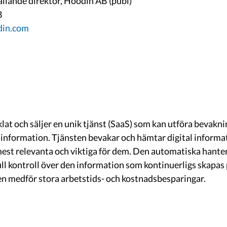
llande direktör, Hoodin AB (publ)
8
in.com
at och säljer en unik tjänst (SaaS) som kan utföra bevakni
 information. Tjänsten bevakar och hämtar digital informat
est relevanta och viktiga för dem. Den automatiska hanter
ll kontroll över den information som kontinuerligs skapas p
en medför stora arbetstids- och kostnadsbesparingar.