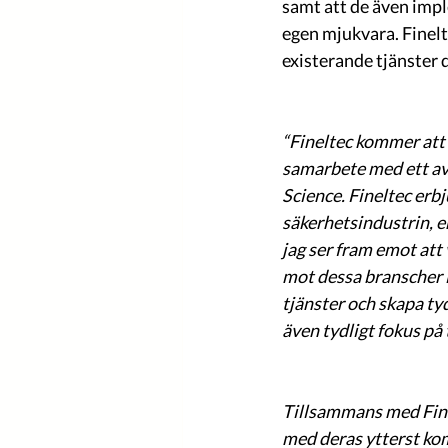
samt att de även imp
egen mjukvara. Finelt
existerande tjänster 
“Fineltec kommer att b
samarbete med ett av 
Science. Fineltec erbj
säkerhetsindustrin, e
jag ser fram emot at
mot dessa branscher i
tjänster och skapa tyd
även tydligt fokus på 
Tillsammans med Finel
med deras ytterst kom