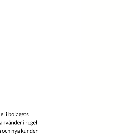
l i bolagets 
använder i regel 
a och nya kunder 