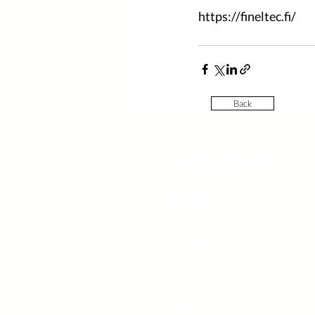
https://fineltec.fi/
Back
Contact
Hoodin AB
Humlegatan 4
211 27 Malmö
SWEDEN
hoodin.com