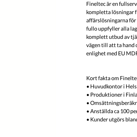
Fineltec är en fullse
kompletta lösningar f
affärslösningarna för 
fullo uppfyller alla l
komplett utbud av tjä
vägen till att ta hand
enlighet med EU MD
Kort fakta om Finelte
• Huvudkontor i Hels
• Produktioner i Finl
• Omsättningsberäkni
• Anställda ca 100 pe
• Kunder utgörs bland