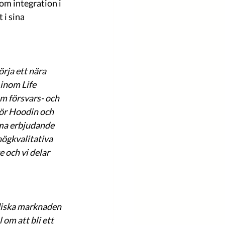
m integration i 
i sina 
örja ett nära 
inom Life 
om försvars- och 
för Hoodin och 
ma erbjudande 
högkvalitativa 
 och vi delar 
diska marknaden 
om att bli ett 