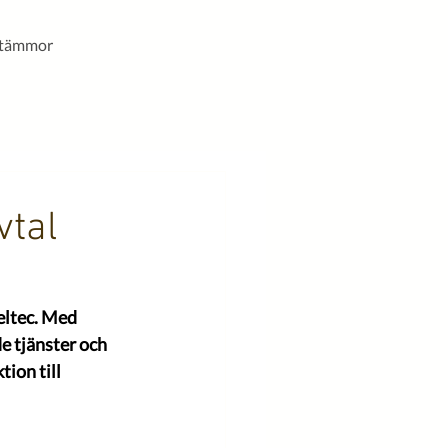
stämmor
vtal
eltec. Med 
e tjänster och 
ion till 