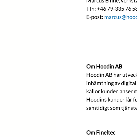
Marcus Emne, verkstä
Tfn: +46 79-335 76 5
E-post: 
marcus@hood
Om Hoodin AB
Hoodin AB har utveckl
inhämtning av digital
källor kunden anser m
Hoodins kunder får fu
samtidigt som tjänst
Om Fineltec