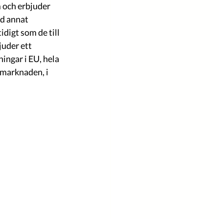
 och erbjuder 
d annat 
digt som de till 
juder ett 
ingar i EU, hela 
rmarknaden, i 