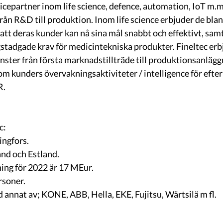
rvicepartner inom life science, defence, automation, IoT m.m
rån R&D till produktion. Inom life science erbjuder de blan
att deras kunder kan nå sina mål snabbt och effektivt, samti
agstadgade krav för medicintekniska produkter. Fineltec erb
nster från första marknadstillträde till produktionsanläggn
 om kunders övervakningsaktiviteter / intelligence för efte
R.
c:
ingfors.
and och Estland.
ng för 2022 är 17 MEur.
rsoner.
 annat av; KONE, ABB, Hella, EKE, Fujitsu, Wärtsilä m fl. 