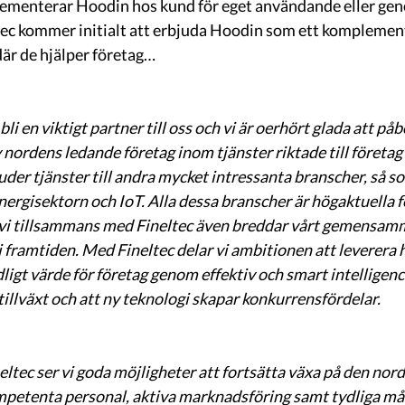
lementerar Hoodin hos kund för eget användande eller geno
ec kommer initialt att erbjuda Hoodin som ett komplement 
där de hjälper företag…
li en viktigt partner till oss och vi är oerhört glada att påb
nordens ledande företag inom tjänster riktade till företag 
uder tjänster till andra mycket intressanta branscher, så s
nergisektorn och IoT. Alla dessa branscher är högaktuella 
t vi tillsammans med Fineltec även breddar vårt gemensam
 framtiden. Med Fineltec delar vi ambitionen att leverera 
ligt värde för företag genom effektiv och smart intelligence
tillväxt och att ny teknologi skapar konkurrensfördelar. 
tec ser vi goda möjligheter att fortsätta växa på den nor
petenta personal, aktiva marknadsföring samt tydliga mål 