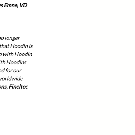
s Emne, VD 
o longer 
that Hoodin is 
p with Hoodin 
ith Hoodins 
d for our 
 worldwide 
ns, Fineltec