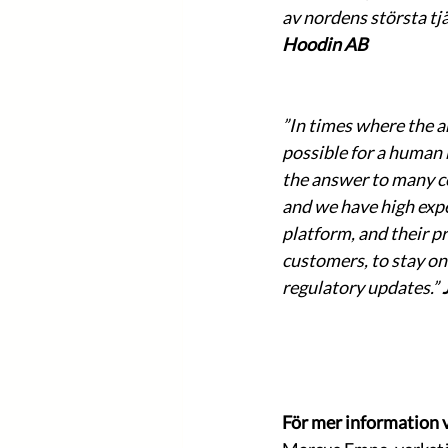
av nordens största tjä
Hoodin AB
”In times where the a
possible for a human 
the answer to many c
and we have high exp
platform, and their pr
customers, to stay on
regulatory updates.” 
För mer information 