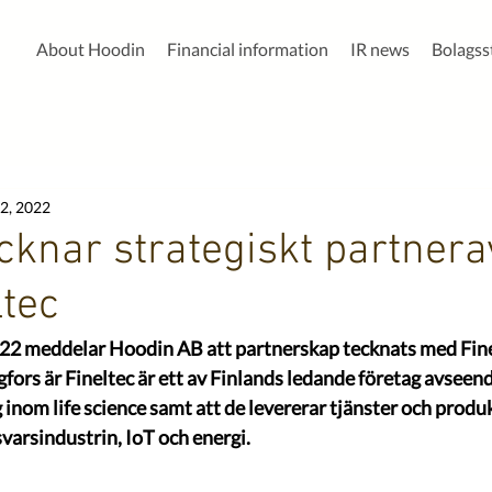
About Hoodin
Financial information
IR news
Bolags
2, 2022
cknar strategiskt partnera
tec
2022 meddelar Hoodin AB att partnerskap tecknats med Fin
fors är Fineltec är ett av Finlands ledande företag avseend
g inom life science samt att de levererar tjänster och produkt
varsindustrin, IoT och energi.