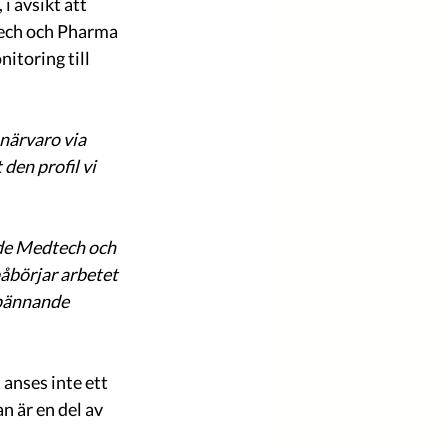
 avsikt att 
ech och Pharma 
itoring till 
 närvaro via 
en profil vi 
 
de Medtech och 
åbörjar arbetet 
spännande 
 anses inte ett 
n är en del av 