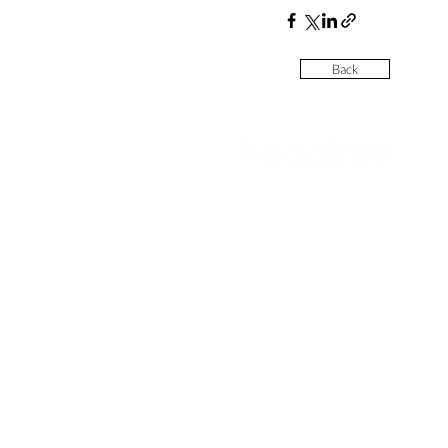
Back
Contact
Hoodin AB
Humlegatan 4
211 27 Malmö
SWEDEN
hoodin.com