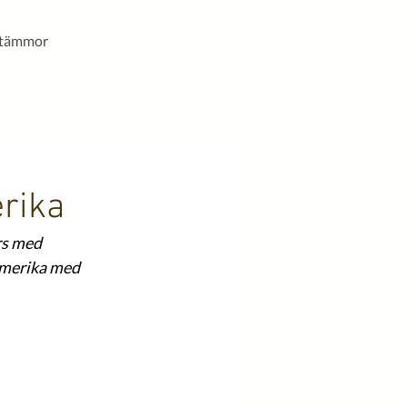
stämmor
rika
rs med 
amerika med 