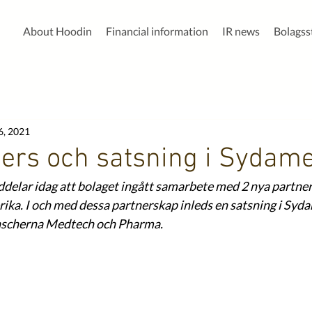
About Hoodin
Financial information
IR news
Bolags
6, 2021
ers och satsning i Sydame
delar idag att bolaget ingått samarbete med 2 nya partne
ika. I och med dessa partnerskap inleds en satsning i Syd
anscherna Medtech och Pharma.