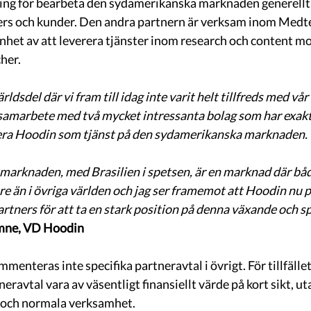
ing för bearbeta den sydamerikanska marknaden generellt, i
ers och kunder. Den andra partnern är verksam inom Medt
nhet av att leverera tjänster inom research och content mon
her.
ldsdel där vi fram till idag inte varit helt tillfreds med vår
 samarbete med två mycket intressanta bolag som har exakt d
lera Hoodin som tjänst på den sydamerikanska marknaden. 
arknaden, med Brasilien i spetsen, är en marknad där bå
 än i övriga världen och jag ser framemot att Hoodin nu p
artners för att ta en stark position på denna växande och 
mne, VD Hoodin
enteras inte specifika partneravtal i övrigt. För tillfället
eravtal vara av väsentligt finansiellt värde på kort sikt, uta
 och normala verksamhet.