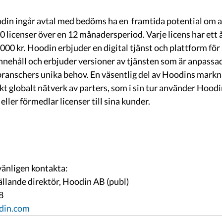
0 licenser över en 12 månadersperiod. Varje licens har ett å
 000 kr. Hoodin erbjuder en digital tjänst och plattform fö
innehåll och erbjuder versioner av tjänsten som är anpassad 
ranschers unika behov. En väsentlig del av Hoodins markna
kt globalt nätverk av parters, som i sin tur använder Hoodin
eller förmedlar licenser till sina kunder. 
vänligen kontakta:
llande direktör, Hoodin AB (publ)
8
din.com