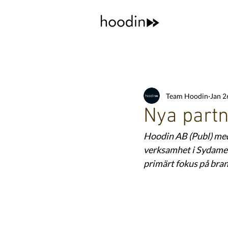
Team Hoodin
Jan 2
Nya partn
Hoodin AB (Publ) med
verksamhet i Sydamer
primärt fokus på br