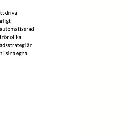
rligt 
r automatiserad 
för olika 
dsstrategi är 
 i sina egna 