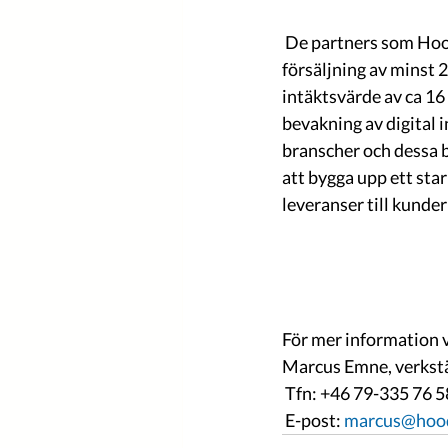
 De partners som Hoodin ingår avtal med bedöms ha en  framtida potential om att driva 
försäljning av minst 2
intäktsvärde av ca 16
bevakning av digital 
branscher och dessa b
att bygga upp ett star
leveranser till kunder 
För mer information 
Marcus Emne, verkstä
 Tfn: +46 79-335 76 5
 E-post: 
marcus@hoo