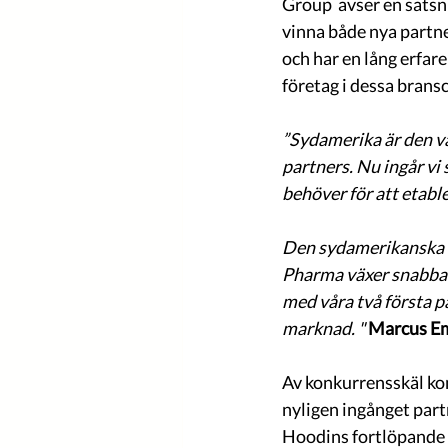
Group  avser en satsn
vinna både nya partn
och har en lång erfare
företag i dessa bransc
”Sydamerika är den vär
partners. Nu ingår vi
behöver för att etab
Den sydamerikanska m
Pharma växer snabbare
med våra två första p
marknad. " 
Marcus E
Av konkurrensskäl komm
nyligen ingånget partn
Hoodins fortlöpande