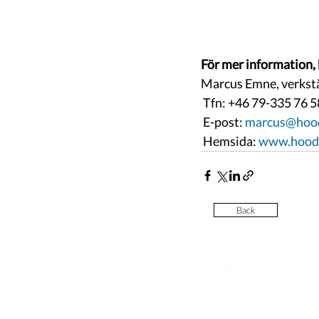
För mer information,
Marcus Emne, verkstä
 Tfn: +46 79-335 76 5
 E-post: 
marcus@hoo
 Hemsida: 
www.hood
Back
Contact