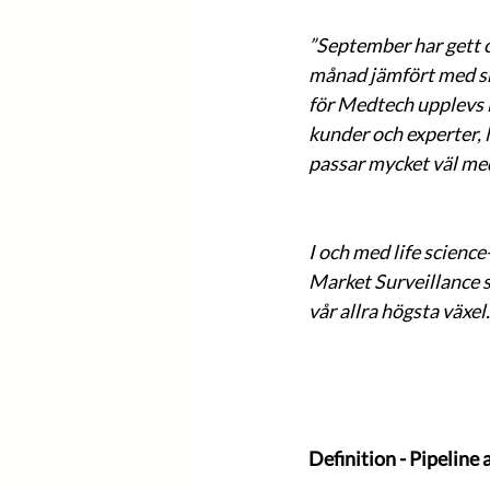
”September har gett os
månad jämfört med sn
för Medtech upplevs li
kunder och experter, 
passar mycket väl med
I och med life scien
Market Surveillance s
vår allra högsta växel.”
Definition - Pipeline