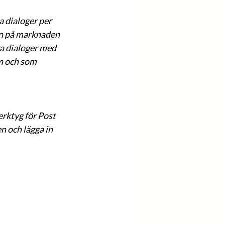
a dialoger per 
n på marknaden 
ra dialoger med 
m och som 
rktyg för Post 
n och lägga in 