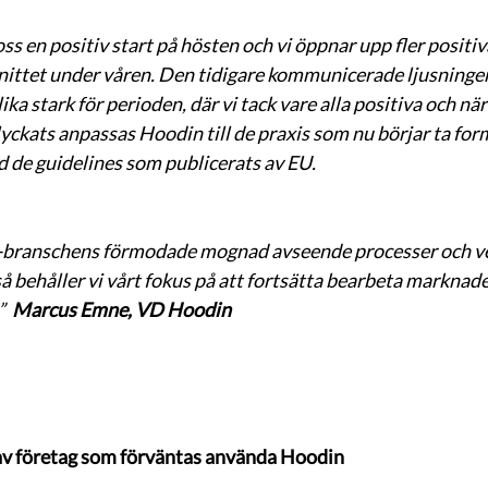
s en positiv start på hösten och vi öppnar upp fler positiv
ittet under våren. Den tidigare kommunicerade ljusninge
ka stark för perioden, där vi tack vare alla positiva och nä
lyckats anpassas Hoodin till de praxis som nu börjar ta for
 de guidelines som publicerats av EU. 
ce-branschens förmodade mognad avseende processer och ve
å behåller vi vårt fokus på att fortsätta bearbeta marknade
  
Marcus Emne, VD Hoodin
 av företag som förväntas använda Hoodin 