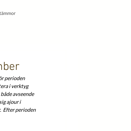
stämmor
mber
ör perioden 
era i verktyg 
, både avseende 
g ajour i 
  Efter perioden 