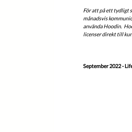
För att på ett tydligt
månadsvis kommunicer
använda Hoodin.  Hoo
licenser direkt till k
September 2022 - Lif