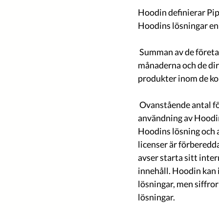
Hoodin definierar Pip
Hoodins lösningar enl
 Summan av de företag som genom partners beräknas använda Hoodin under de kommande 12 
månaderna och de dir
produkter inom de k
 Ovanstående antal företag skall ej tolkas som att företaget ingått ett licensavtal för 
användning av Hoodin
Hoodins lösning och 
licenser är förberedd
avser starta sitt inte
innehåll. Hoodin kan 
lösningar, men siffro
lösningar.