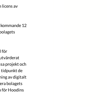
licens av 
bolagets 
utvärderat 
a projekt och 
 tidpunkt de 
ing av digitalt 
era bolagets 
n för Hoodins 