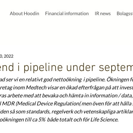
About Hoodin
Financial information
IR news
Bolags
0, 2022
rend i pipeline under septe
 ser vi en relativt god nettoökning  i pipeline. Ökningen f
öretag inom Medtech visar en ökad efterfrågan på att invest
ras arbete med att bevaka och hämta in information / data
 MDR (Medical Device Regulation( men öven för att hålla si
en så som standards, regelverk och vetenskapliga artiklar.
kningen till ca 5%  både totalt och för Life Science. 