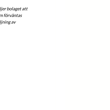
jer bolaget att 
m förväntas 
jning av 