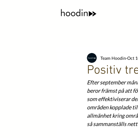
Team Hoodin
Oct 1
Positiv t
Efter september månad
beror främst på att f
som effektiviserar de
områden kopplade till
allmänhet kring områd
så sammanställs nettoö